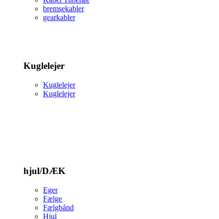
bremsekabler
gearkabler
Kuglelejer
Kuglelejer
Kuglelejer
hjul/DÆK
Eger
Fælge
Fælgbånd
Hjul