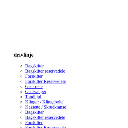
drivlinje
Bagskifter
Bagskifter reservedele
Forskifter
Forskifter Reservedele
Gear dele
Gearvælger
Tandhjul
Klinger / Klingebolte
Kassette / Skruekranse
Bagskifter
Bagskifter reservedele
Forskifter
Forskifter Reservedele