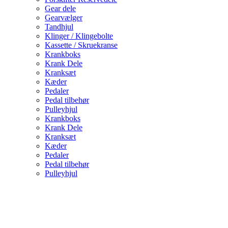
Gear dele
Gearvælger
Tandhjul
Klinger / Klingebolte
Kassette / Skruekranse
Krankboks
Krank Dele
Kranksæt
Kæder
Pedaler
Pedal tilbehør
Pulleyhjul
Krankboks
Krank Dele
Kranksæt
Kæder
Pedaler
Pedal tilbehør
Pulleyhjul