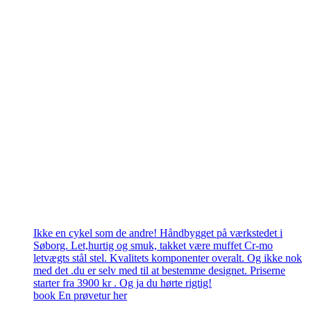
Ikke en cykel som de andre! Håndbygget på værkstedet i
Søborg. Let,hurtig og smuk, takket være muffet Cr-mo
letvægts stål stel. Kvalitets komponenter overalt. Og ikke nok
med det .du er selv med til at bestemme designet. Priserne
starter fra 3900 kr . Og ja du hørte rigtig!
book En prøvetur her