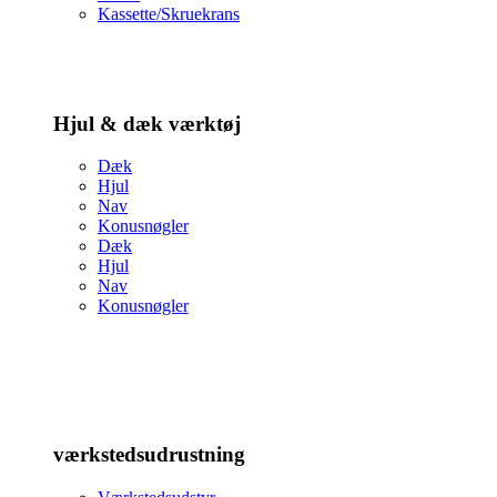
Kassette/Skruekrans
Hjul & dæk værktøj
Dæk
Hjul
Nav
Konusnøgler
Dæk
Hjul
Nav
Konusnøgler
værkstedsudrustning