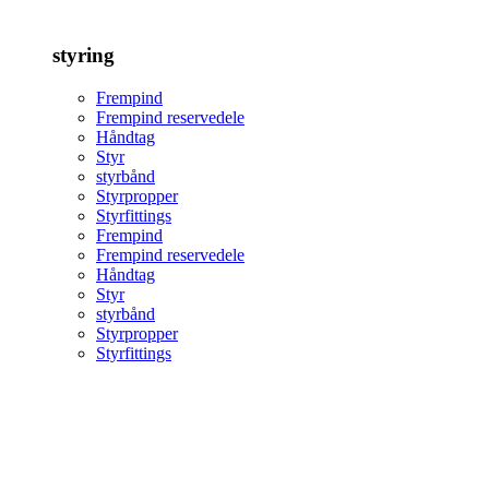
styring
Frempind
Frempind reservedele
Håndtag
Styr
styrbånd
Styrpropper
Styrfittings
Frempind
Frempind reservedele
Håndtag
Styr
styrbånd
Styrpropper
Styrfittings