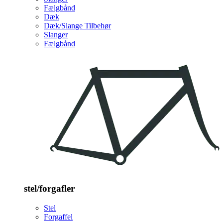
Fælgbånd
Dæk
Dæk/Slange Tilbehør
Slanger
Fælgbånd
stel/forgafler
Stel
Forgaffel