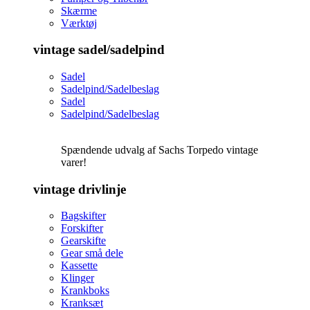
Skærme
Værktøj
vintage sadel/sadelpind
Sadel
Sadelpind/Sadelbeslag
Sadel
Sadelpind/Sadelbeslag
Spændende udvalg af Sachs Torpedo vintage
varer!
vintage drivlinje
Bagskifter
Forskifter
Gearskifte
Gear små dele
Kassette
Klinger
Krankboks
Kranksæt