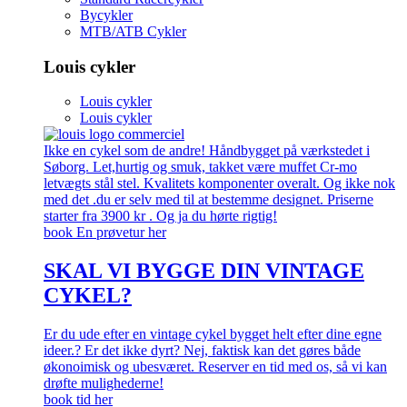
Bycykler
MTB/ATB Cykler
Louis cykler
Louis cykler
Louis cykler
Ikke en cykel som de andre! Håndbygget på værkstedet i
Søborg. Let,hurtig og smuk, takket være muffet Cr-mo
letvægts stål stel. Kvalitets komponenter overalt. Og ikke nok
med det .du er selv med til at bestemme designet. Priserne
starter fra 3900 kr . Og ja du hørte rigtig!
book En prøvetur her
SKAL VI BYGGE DIN VINTAGE
CYKEL?
Er du ude efter en vintage cykel bygget helt efter dine egne
ideer.? Er det ikke dyrt? Nej, faktisk kan det gøres både
økonoimisk og ubesværet. Reserver en tid med os, så vi kan
drøfte mulighederne!
book tid her