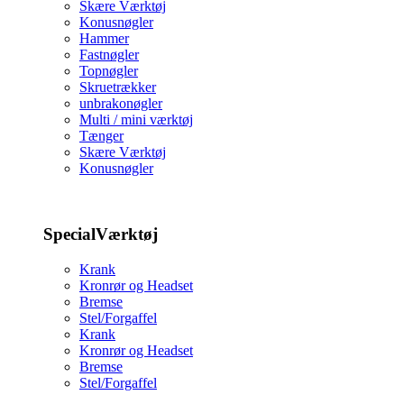
Skære Værktøj
Konusnøgler
Hammer
Fastnøgler
Topnøgler
Skruetrækker
unbrakonøgler
Multi / mini værktøj
Tænger
Skære Værktøj
Konusnøgler
SpecialVærktøj
Krank
Kronrør og Headset
Bremse
Stel/Forgaffel
Krank
Kronrør og Headset
Bremse
Stel/Forgaffel