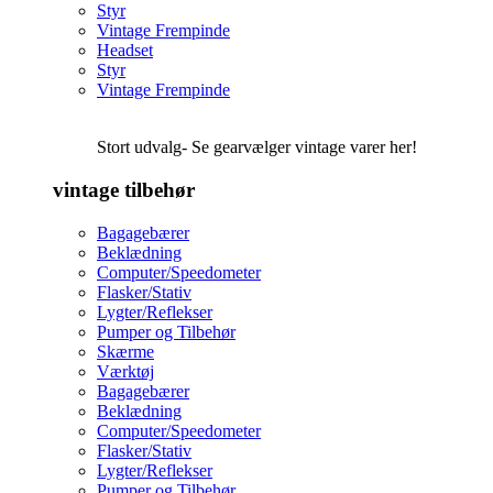
Styr
Vintage Frempinde
Headset
Styr
Vintage Frempinde
Stort udvalg- Se gearvælger vintage varer her!
vintage tilbehør
Bagagebærer
Beklædning
Computer/Speedometer
Flasker/Stativ
Lygter/Reflekser
Pumper og Tilbehør
Skærme
Værktøj
Bagagebærer
Beklædning
Computer/Speedometer
Flasker/Stativ
Lygter/Reflekser
Pumper og Tilbehør