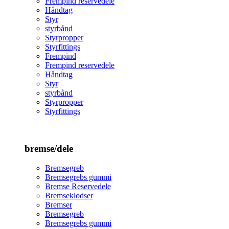
Frempind reservedele
Håndtag
Styr
styrbånd
Styrpropper
Styrfittings
Frempind
Frempind reservedele
Håndtag
Styr
styrbånd
Styrpropper
Styrfittings
bremse/dele
Bremsegreb
Bremsegrebs gummi
Bremse Reservedele
Bremseklodser
Bremser
Bremsegreb
Bremsegrebs gummi