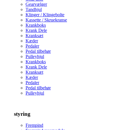
Gearvælger
Tandhjul
Klinger / Klingebolte
Kassette / Skruekranse
Krankboks
Krank Dele
Kranksæt
Kæder
Pedaler
Pedal tilbehør
Pulleyhjul
Krankboks
Krank Dele
Kranksæt
Kæder
Pedaler
Pedal tilbehør
Pulleyhjul
styring
Frempind