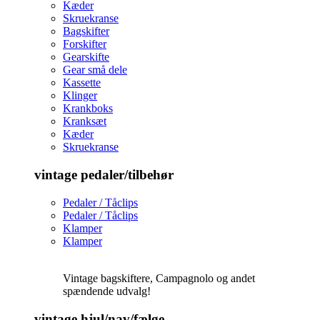
Kæder
Skruekranse
Bagskifter
Forskifter
Gearskifte
Gear små dele
Kassette
Klinger
Krankboks
Kranksæt
Kæder
Skruekranse
vintage pedaler/tilbehør
Pedaler / Tåclips
Pedaler / Tåclips
Klamper
Klamper
Vintage bagskiftere, Campagnolo og andet
spændende udvalg!
vintage hjul/nav/fælge