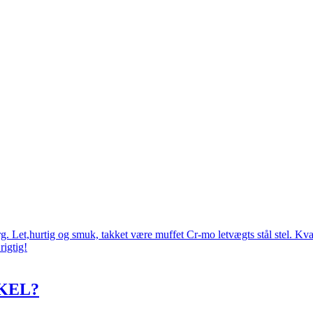
 Let,hurtig og smuk, takket være muffet Cr-mo letvægts stål stel. Kval
rigtig!
KEL?