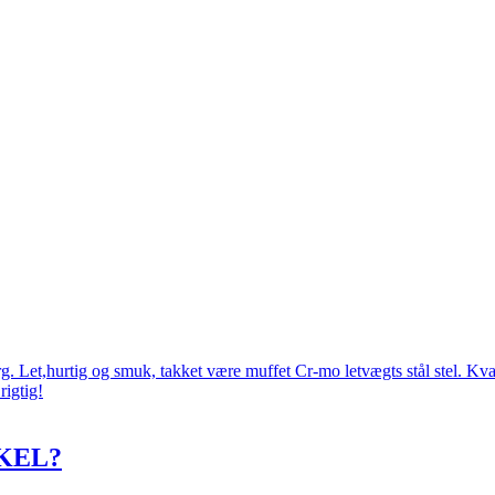
 Let,hurtig og smuk, takket være muffet Cr-mo letvægts stål stel. Kval
rigtig!
KEL?