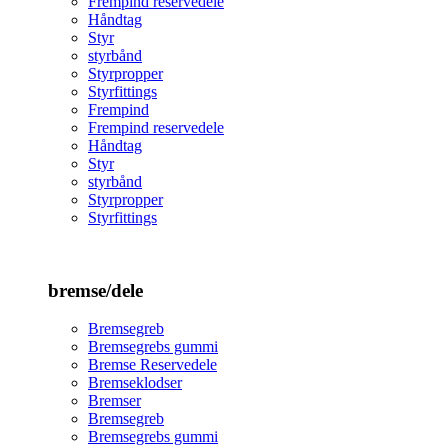
Frempind reservedele
Håndtag
Styr
styrbånd
Styrpropper
Styrfittings
Frempind
Frempind reservedele
Håndtag
Styr
styrbånd
Styrpropper
Styrfittings
bremse/dele
Bremsegreb
Bremsegrebs gummi
Bremse Reservedele
Bremseklodser
Bremser
Bremsegreb
Bremsegrebs gummi