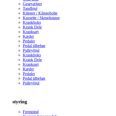
Gearvælger
Tandhjul
Klinger / Klingebolte
Kassette / Skruekranse
Krankboks
Krank Dele
Kranksæt
Kæder
Pedaler
Pedal tilbehør
Pulleyhjul
Krankboks
Krank Dele
Kranksæt
Kæder
Pedaler
Pedal tilbehør
Pulleyhjul
styring
Frempind