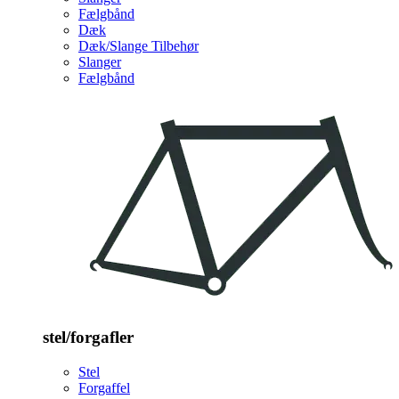
Fælgbånd
Dæk
Dæk/Slange Tilbehør
Slanger
Fælgbånd
stel/forgafler
Stel
Forgaffel