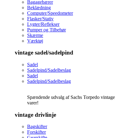
Bagagebærer
Beklædning
Computer/Speedometer
Flasker/Stativ
Lygter/Reflekser
Pumper og Tilbehør
Skærme
Værktøj
vintage sadel/sadelpind
Sadel
Sadelpind/Sadelbeslag
Sadel
Sadelpind/Sadelbeslag
Spændende udvalg af Sachs Torpedo vintage
varer!
vintage drivlinje
Bagskifter
Forskifter
Gearskifte