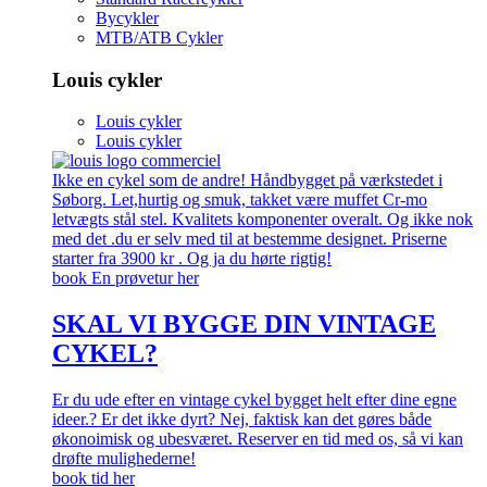
Bycykler
MTB/ATB Cykler
Louis cykler
Louis cykler
Louis cykler
Ikke en cykel som de andre! Håndbygget på værkstedet i
Søborg. Let,hurtig og smuk, takket være muffet Cr-mo
letvægts stål stel. Kvalitets komponenter overalt. Og ikke nok
med det .du er selv med til at bestemme designet. Priserne
starter fra 3900 kr . Og ja du hørte rigtig!
book En prøvetur her
SKAL VI BYGGE DIN VINTAGE
CYKEL?
Er du ude efter en vintage cykel bygget helt efter dine egne
ideer.? Er det ikke dyrt? Nej, faktisk kan det gøres både
økonoimisk og ubesværet. Reserver en tid med os, så vi kan
drøfte mulighederne!
book tid her