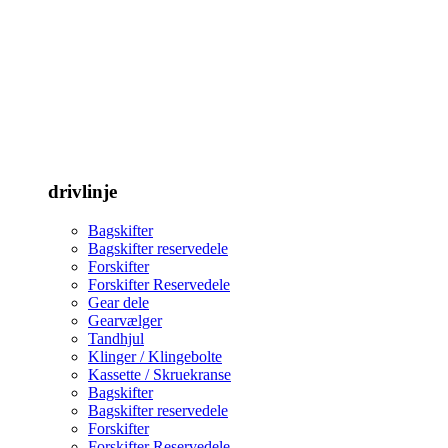
drivlinje
Bagskifter
Bagskifter reservedele
Forskifter
Forskifter Reservedele
Gear dele
Gearvælger
Tandhjul
Klinger / Klingebolte
Kassette / Skruekranse
Bagskifter
Bagskifter reservedele
Forskifter
Forskifter Reservedele