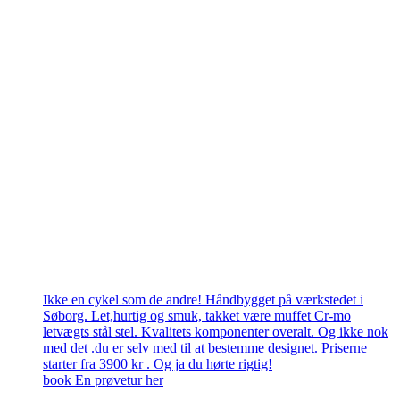
Ikke en cykel som de andre! Håndbygget på værkstedet i
Søborg. Let,hurtig og smuk, takket være muffet Cr-mo
letvægts stål stel. Kvalitets komponenter overalt. Og ikke nok
med det .du er selv med til at bestemme designet. Priserne
starter fra 3900 kr . Og ja du hørte rigtig!
book En prøvetur her