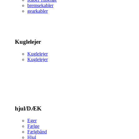
bremsekabler
gearkabler
Kuglelejer
Kuglelejer
Kuglelejer
hjul/DÆK
Eger
Fælge
Fælgbånd
Hjul