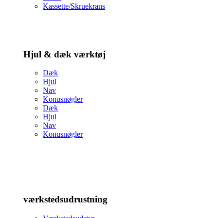
Kassette/Skruekrans
Hjul & dæk værktøj
Dæk
Hjul
Nav
Konusnøgler
Dæk
Hjul
Nav
Konusnøgler
værkstedsudrustning