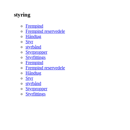
styring
Frempind
Frempind reservedele
Håndtag
Styr
styrbånd
Styrpropper
Styrfittings
Frempind
Frempind reservedele
Håndtag
Styr
styrbånd
Styrpropper
Styrfittings