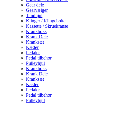
Gear dele
Gearvælger
Tandhjul
Klinger / Klingebolte
Kassette / Skruekranse
Krankboks
Krank Dele
Kranksæt
Kæder
Pedaler
Pedal tilbehør
Pulleyhjul
Krankboks
Krank Dele
Kranksæt
Kæder
Pedaler
Pedal tilbehør
Pulleyhjul