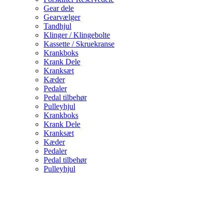
Gear dele
Gearvælger
Tandhjul
Klinger / Klingebolte
Kassette / Skruekranse
Krankboks
Krank Dele
Kranksæt
Kæder
Pedaler
Pedal tilbehør
Pulleyhjul
Krankboks
Krank Dele
Kranksæt
Kæder
Pedaler
Pedal tilbehør
Pulleyhjul