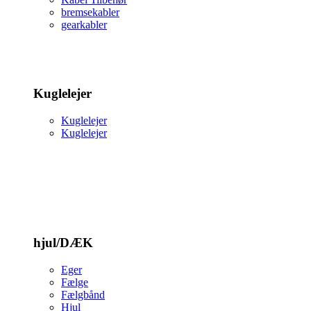
bremsekabler
gearkabler
Kuglelejer
Kuglelejer
Kuglelejer
hjul/DÆK
Eger
Fælge
Fælgbånd
Hjul