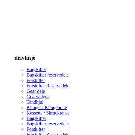
drivlinje
Bagskifter
Bagskifter reservedele
Forskifter
Forskifter Reservedele
Gear dele
Gearvælger
Tandhjul
Klinger / Klingebolte
Kassette / Skruekranse
Bagskifter
Bagskifter reservedele
Forskifter
Forskifter Reservedele