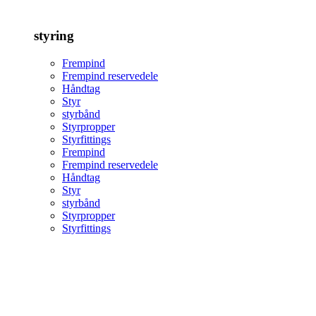
styring
Frempind
Frempind reservedele
Håndtag
Styr
styrbånd
Styrpropper
Styrfittings
Frempind
Frempind reservedele
Håndtag
Styr
styrbånd
Styrpropper
Styrfittings