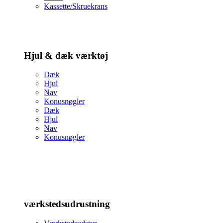
Kassette/Skruekrans
Hjul & dæk værktøj
Dæk
Hjul
Nav
Konusnøgler
Dæk
Hjul
Nav
Konusnøgler
værkstedsudrustning