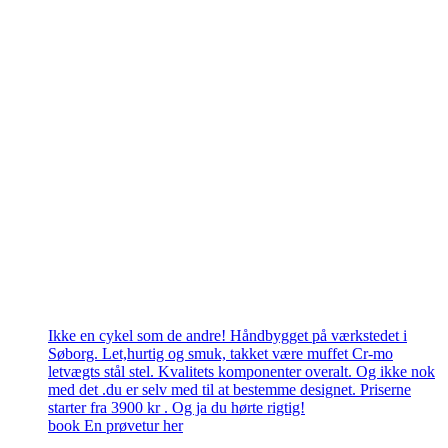
Ikke en cykel som de andre! Håndbygget på værkstedet i
Søborg. Let,hurtig og smuk, takket være muffet Cr-mo
letvægts stål stel. Kvalitets komponenter overalt. Og ikke nok
med det .du er selv med til at bestemme designet. Priserne
starter fra 3900 kr . Og ja du hørte rigtig!
book En prøvetur her