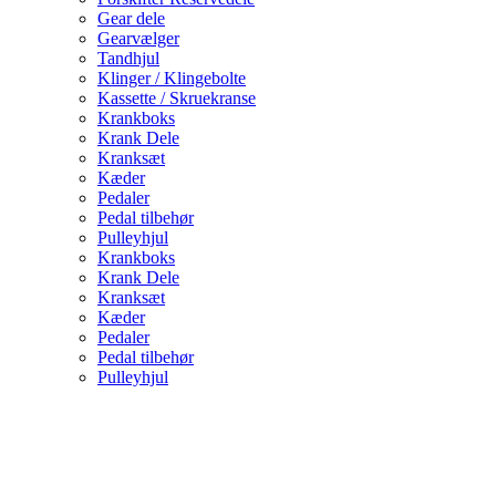
Gear dele
Gearvælger
Tandhjul
Klinger / Klingebolte
Kassette / Skruekranse
Krankboks
Krank Dele
Kranksæt
Kæder
Pedaler
Pedal tilbehør
Pulleyhjul
Krankboks
Krank Dele
Kranksæt
Kæder
Pedaler
Pedal tilbehør
Pulleyhjul