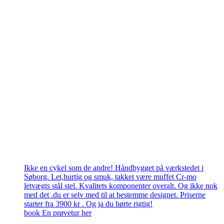
Ikke en cykel som de andre! Håndbygget på værkstedet i
Søborg. Let,hurtig og smuk, takket være muffet Cr-mo
letvægts stål stel. Kvalitets komponenter overalt. Og ikke nok
med det .du er selv med til at bestemme designet. Priserne
starter fra 3900 kr . Og ja du hørte rigtig!
book En prøvetur her