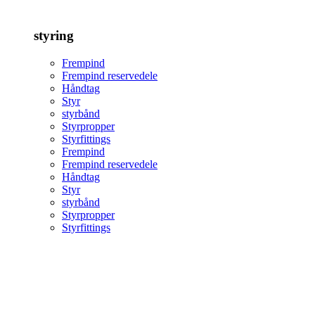
styring
Frempind
Frempind reservedele
Håndtag
Styr
styrbånd
Styrpropper
Styrfittings
Frempind
Frempind reservedele
Håndtag
Styr
styrbånd
Styrpropper
Styrfittings