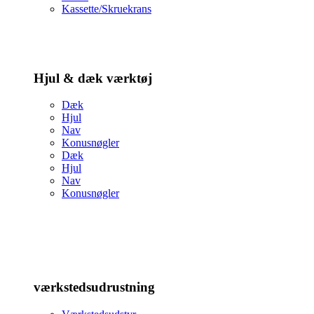
Kassette/Skruekrans
Hjul & dæk værktøj
Dæk
Hjul
Nav
Konusnøgler
Dæk
Hjul
Nav
Konusnøgler
værkstedsudrustning