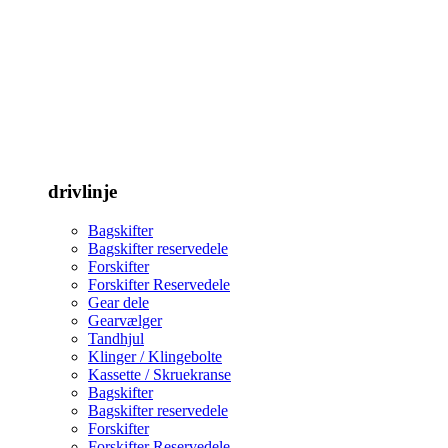
drivlinje
Bagskifter
Bagskifter reservedele
Forskifter
Forskifter Reservedele
Gear dele
Gearvælger
Tandhjul
Klinger / Klingebolte
Kassette / Skruekranse
Bagskifter
Bagskifter reservedele
Forskifter
Forskifter Reservedele