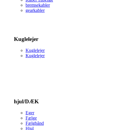
bremsekabler
gearkabler
Kuglelejer
Kuglelejer
Kuglelejer
hjul/DÆK
Eger
Fælge
Fælgbånd
Hjul