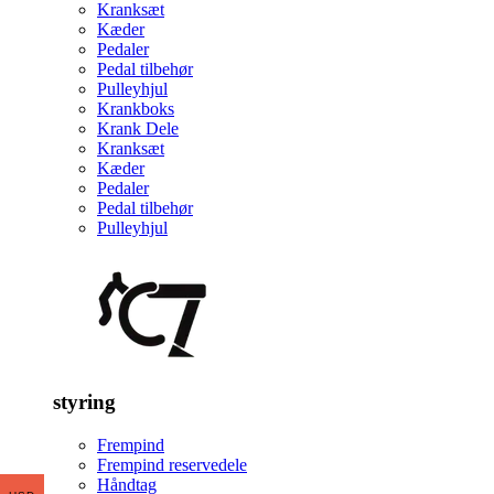
Kranksæt
Kæder
Pedaler
Pedal tilbehør
Pulleyhjul
Krankboks
Krank Dele
Kranksæt
Kæder
Pedaler
Pedal tilbehør
Pulleyhjul
styring
Frempind
Frempind reservedele
Håndtag