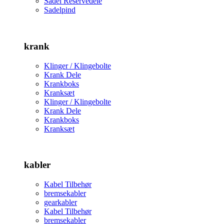
Sadel Reservedele
Sadelpind
krank
Klinger / Klingebolte
Krank Dele
Krankboks
Kranksæt
Klinger / Klingebolte
Krank Dele
Krankboks
Kranksæt
kabler
Kabel Tilbehør
bremsekabler
gearkabler
Kabel Tilbehør
bremsekabler