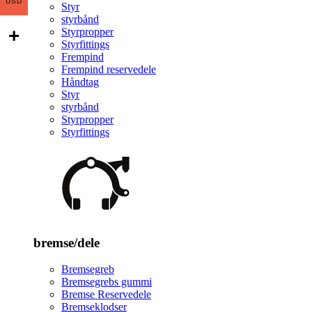
USD
Styr
styrbånd
Styrpropper
Styrfittings
Frempind
Frempind reservedele
Håndtag
Styr
styrbånd
Styrpropper
Styrfittings
bremse/dele
Bremsegreb
Bremsegrebs gummi
Bremse Reservedele
Bremseklodser