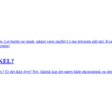
 Let,hurtig og smuk, takket være muffet Cr-mo letvægts stål stel. Kval
rigtig!
KEL?
eer.? Er det ikke dyrt? Nej, faktisk kan det gøres både økonoimisk og ub