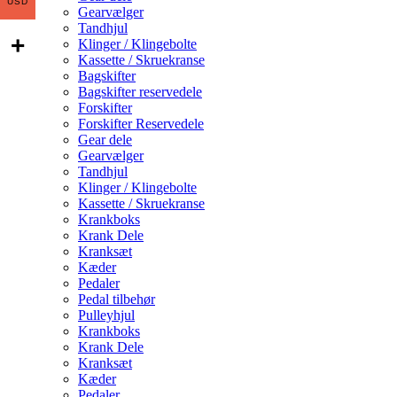
USD
Gearvælger
Tandhjul
Klinger / Klingebolte
Kassette / Skruekranse
Bagskifter
Bagskifter reservedele
Forskifter
Forskifter Reservedele
Gear dele
Gearvælger
Tandhjul
Klinger / Klingebolte
Kassette / Skruekranse
Krankboks
Krank Dele
Kranksæt
Kæder
Pedaler
Pedal tilbehør
Pulleyhjul
Krankboks
Krank Dele
Kranksæt
Kæder
Pedaler