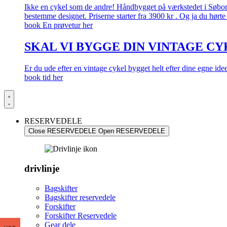
Ikke en cykel som de andre! Håndbygget på værkstedet i Søborg.
bestemme designet. Priserne starter fra 3900 kr . Og ja du hørte 
book En prøvetur her
SKAL VI BYGGE DIN VINTAGE CY
Er du ude efter en vintage cykel bygget helt efter dine egne id
book tid her
RESERVEDELE
Close RESERVEDELE
Open RESERVEDELE
drivlinje
Bagskifter
Bagskifter reservedele
Forskifter
Forskifter Reservedele
Gear dele