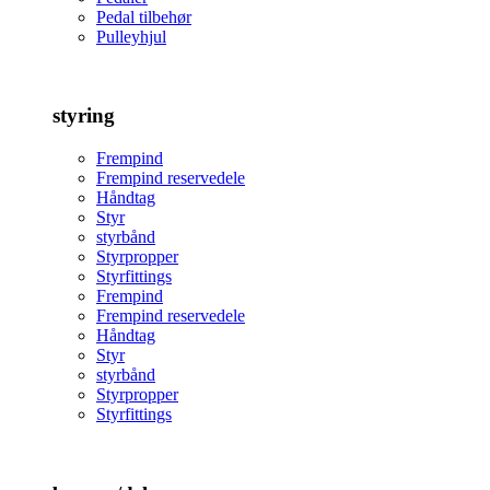
Pedal tilbehør
Pulleyhjul
styring
Frempind
Frempind reservedele
Håndtag
Styr
styrbånd
Styrpropper
Styrfittings
Frempind
Frempind reservedele
Håndtag
Styr
styrbånd
Styrpropper
Styrfittings