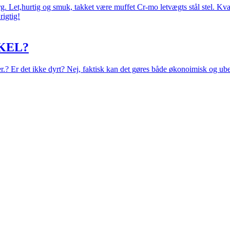
 Let,hurtig og smuk, takket være muffet Cr-mo letvægts stål stel. Kval
rigtig!
KEL?
eer.? Er det ikke dyrt? Nej, faktisk kan det gøres både økonoimisk og ub