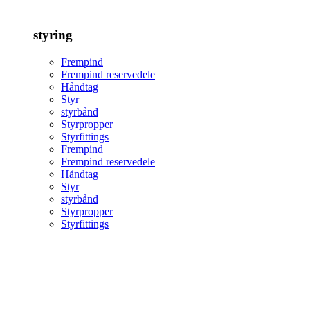
styring
Frempind
Frempind reservedele
Håndtag
Styr
styrbånd
Styrpropper
Styrfittings
Frempind
Frempind reservedele
Håndtag
Styr
styrbånd
Styrpropper
Styrfittings