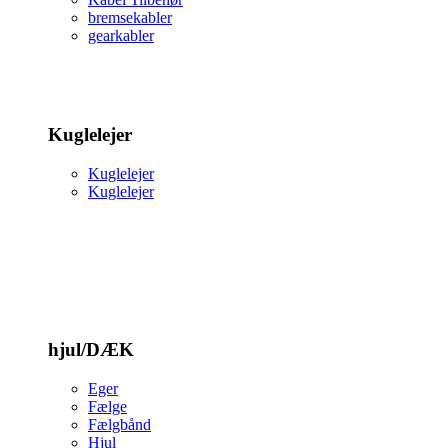
bremsekabler
gearkabler
Kuglelejer
Kuglelejer
Kuglelejer
hjul/DÆK
Eger
Fælge
Fælgbånd
Hjul