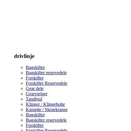
drivlinje
Bagskifter
Bagskifter reservedele
Forskifter
Forskifter Reservedele
Gear dele
Gearvælger
Tandhjul
Klinger / Klingebolte
Kassette / Skruekranse
Bagskifter
Bagskifter reservedele
Forskifter
Forskifter Reservedele