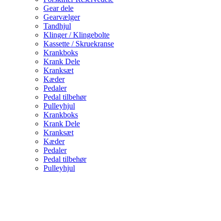
Gear dele
Gearvælger
Tandhjul
Klinger / Klingebolte
Kassette / Skruekranse
Krankboks
Krank Dele
Kranksæt
Kæder
Pedaler
Pedal tilbehør
Pulleyhjul
Krankboks
Krank Dele
Kranksæt
Kæder
Pedaler
Pedal tilbehør
Pulleyhjul