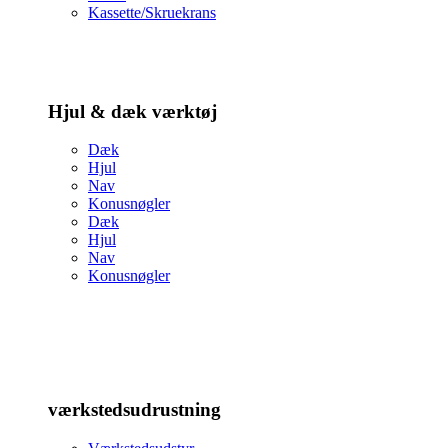
Kassette/Skruekrans
Hjul & dæk værktøj
Dæk
Hjul
Nav
Konusnøgler
Dæk
Hjul
Nav
Konusnøgler
værkstedsudrustning