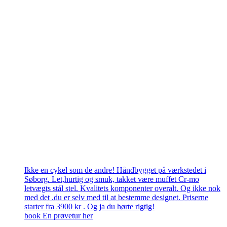
Ikke en cykel som de andre! Håndbygget på værkstedet i
Søborg. Let,hurtig og smuk, takket være muffet Cr-mo
letvægts stål stel. Kvalitets komponenter overalt. Og ikke nok
med det .du er selv med til at bestemme designet. Priserne
starter fra 3900 kr . Og ja du hørte rigtig!
book En prøvetur her