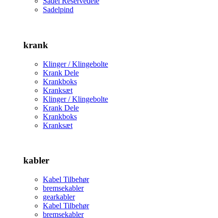
Sadel Reservedele
Sadelpind
krank
Klinger / Klingebolte
Krank Dele
Krankboks
Kranksæt
Klinger / Klingebolte
Krank Dele
Krankboks
Kranksæt
kabler
Kabel Tilbehør
bremsekabler
gearkabler
Kabel Tilbehør
bremsekabler