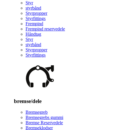
Styr
styrbånd
Styrpropper
Styrfittings
Frempind
Frempind reservedele
Håndtag
Styr
styrbånd
Styrpropper
Styrfittings
bremse/dele
Bremsegreb
Bremsegrebs gummi
Bremse Reservedele
Bremseklodser