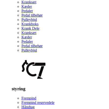
Kranksæt
Kæder
Pedaler
Pedal tilbehør
Pulleyhjul
Krankboks
Krank Dele
Kranksæt
Kæder
Pedaler
Pedal tilbehør
Pulleyhjul
styring
Frempind
Frempind reservedele
Håndtag