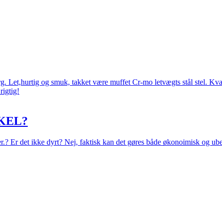
 Let,hurtig og smuk, takket være muffet Cr-mo letvægts stål stel. Kval
rigtig!
KEL?
eer.? Er det ikke dyrt? Nej, faktisk kan det gøres både økonoimisk og ub