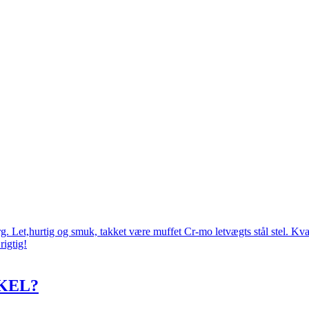
 Let,hurtig og smuk, takket være muffet Cr-mo letvægts stål stel. Kval
rigtig!
KEL?