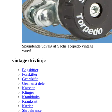
Spændende udvalg af Sachs Torpedo vintage
varer!
vintage drivlinje
Bagskifter
Forskifter
Gearskifte
Gear små dele
Kassette
Klinger
Krankboks
Kranksæt
Kæder
Skruekranse