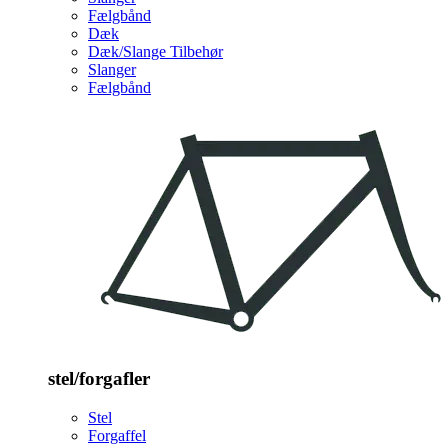
Fælgbånd
Dæk
Dæk/Slange Tilbehør
Slanger
Fælgbånd
stel/forgafler
Stel
Forgaffel