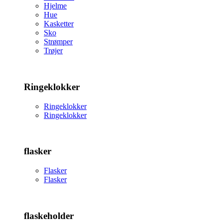
Hjelme
Hue
Kasketter
Sko
Strømper
Trøjer
Ringeklokker
Ringeklokker
Ringeklokker
flasker
Flasker
Flasker
flaskeholder