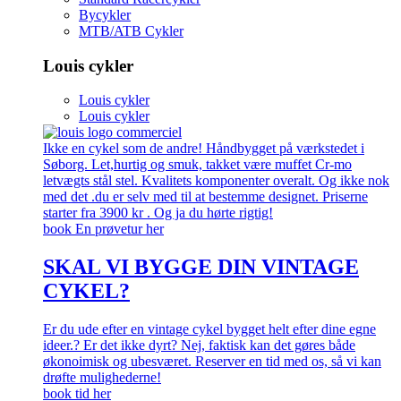
Bycykler
MTB/ATB Cykler
Louis cykler
Louis cykler
Louis cykler
Ikke en cykel som de andre! Håndbygget på værkstedet i
Søborg. Let,hurtig og smuk, takket være muffet Cr-mo
letvægts stål stel. Kvalitets komponenter overalt. Og ikke nok
med det .du er selv med til at bestemme designet. Priserne
starter fra 3900 kr . Og ja du hørte rigtig!
book En prøvetur her
SKAL VI BYGGE DIN VINTAGE
CYKEL?
Er du ude efter en vintage cykel bygget helt efter dine egne
ideer.? Er det ikke dyrt? Nej, faktisk kan det gøres både
økonoimisk og ubesværet. Reserver en tid med os, så vi kan
drøfte mulighederne!
book tid her