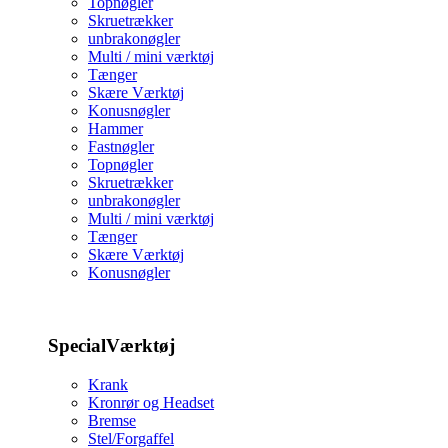
Topnøgler
Skruetrækker
unbrakonøgler
Multi / mini værktøj
Tænger
Skære Værktøj
Konusnøgler
Hammer
Fastnøgler
Topnøgler
Skruetrækker
unbrakonøgler
Multi / mini værktøj
Tænger
Skære Værktøj
Konusnøgler
SpecialVærktøj
Krank
Kronrør og Headset
Bremse
Stel/Forgaffel