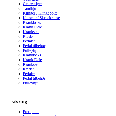
Gearvælger
Tandhjul
Klinger / Klingebolte
Kassette / Skruekranse
Krankboks
Krank Dele
Kranksæt
Kæder
Pedaler
Pedal tilbehør
Pulleyhjul
Krankboks
Krank Dele
Kranksæt
Kæder
Pedaler
Pedal tilbehør
Pulleyhjul
styring
Frempind