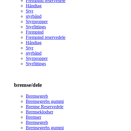
Frempind reservedele
Håndtag
Styr
styrbånd
Styrpropper
Styrfittings
Frempind
Frempind reservedele
Håndtag
Styr
styrbånd
Styrpropper
Styrfittings
bremse/dele
Bremsegreb
Bremsegrebs gummi
Bremse Reservedele
Bremseklodser
Bremser
Bremsegreb
Bremsegrebs gummi