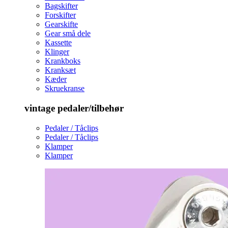
Bagskifter
Forskifter
Gearskifte
Gear små dele
Kassette
Klinger
Krankboks
Kranksæt
Kæder
Skruekranse
vintage pedaler/tilbehør
Pedaler / Tåclips
Pedaler / Tåclips
Klamper
Klamper