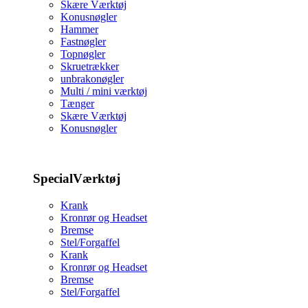
Skære Værktøj
Konusnøgler
Hammer
Fastnøgler
Topnøgler
Skruetrækker
unbrakonøgler
Multi / mini værktøj
Tænger
Skære Værktøj
Konusnøgler
SpecialVærktøj
Krank
Kronrør og Headset
Bremse
Stel/Forgaffel
Krank
Kronrør og Headset
Bremse
Stel/Forgaffel