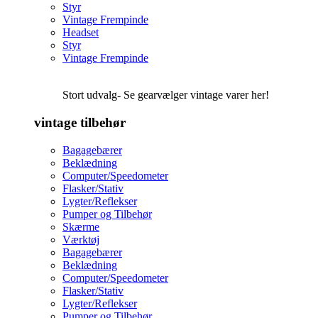
Styr
Vintage Frempinde
Headset
Styr
Vintage Frempinde
Stort udvalg- Se gearvælger vintage varer her!
vintage tilbehør
Bagagebærer
Beklædning
Computer/Speedometer
Flasker/Stativ
Lygter/Reflekser
Pumper og Tilbehør
Skærme
Værktøj
Bagagebærer
Beklædning
Computer/Speedometer
Flasker/Stativ
Lygter/Reflekser
Pumper og Tilbehør