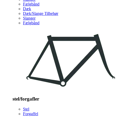
Fælgbånd
Dæk
Dæk/Slange Tilbehør
Slanger
Fælgbånd
stel/forgafler
Stel
Forgaffel