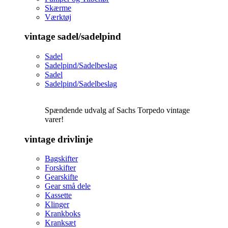
Skærme
Værktøj
vintage sadel/sadelpind
Sadel
Sadelpind/Sadelbeslag
Sadel
Sadelpind/Sadelbeslag
Spændende udvalg af Sachs Torpedo vintage
varer!
vintage drivlinje
Bagskifter
Forskifter
Gearskifte
Gear små dele
Kassette
Klinger
Krankboks
Kranksæt