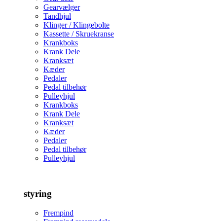
Gearvælger
Tandhjul
Klinger / Klingebolte
Kassette / Skruekranse
Krankboks
Krank Dele
Kranksæt
Kæder
Pedaler
Pedal tilbehør
Pulleyhjul
Krankboks
Krank Dele
Kranksæt
Kæder
Pedaler
Pedal tilbehør
Pulleyhjul
styring
Frempind