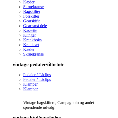
Kæder
Skruekranse
Bagskifter
Forskifter
Gearskifte
Gear små dele
Kassette
Klinger
Krankboks
Kranksæt
Kæder
Skruekranse
vintage pedaler/tilbehør
Pedaler / Tåclips
Pedaler / Tåclips
Klamper
Klamper
Vintage bagskiftere, Campagnolo og andet
spændende udvalg!
vintage hjul/nav/fælge