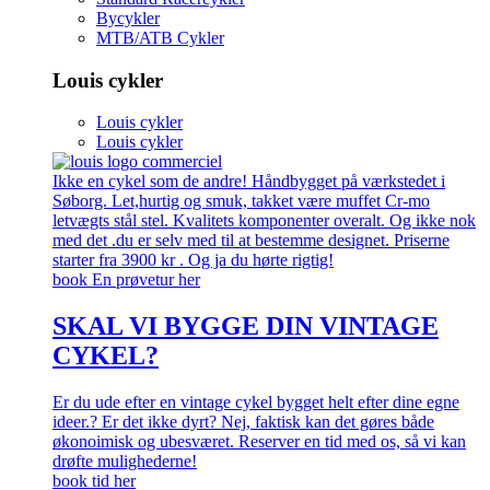
Bycykler
MTB/ATB Cykler
Louis cykler
Louis cykler
Louis cykler
Ikke en cykel som de andre! Håndbygget på værkstedet i
Søborg. Let,hurtig og smuk, takket være muffet Cr-mo
letvægts stål stel. Kvalitets komponenter overalt. Og ikke nok
med det .du er selv med til at bestemme designet. Priserne
starter fra 3900 kr . Og ja du hørte rigtig!
book En prøvetur her
SKAL VI BYGGE DIN VINTAGE
CYKEL?
Er du ude efter en vintage cykel bygget helt efter dine egne
ideer.? Er det ikke dyrt? Nej, faktisk kan det gøres både
økonoimisk og ubesværet. Reserver en tid med os, så vi kan
drøfte mulighederne!
book tid her