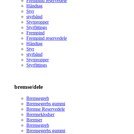
Frempind reservedele
Håndtag
Styr
styrbånd
Styrpropper
Styrfittings
Frempind
Frempind reservedele
Håndtag
Styr
styrbånd
Styrpropper
Styrfittings
bremse/dele
Bremsegreb
Bremsegrebs gummi
Bremse Reservedele
Bremseklodser
Bremser
Bremsegreb
Bremsegrebs gummi