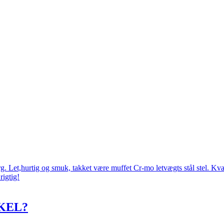
 Let,hurtig og smuk, takket være muffet Cr-mo letvægts stål stel. Kval
rigtig!
KEL?