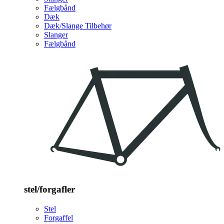
Fælgbånd
Dæk
Dæk/Slange Tilbehør
Slanger
Fælgbånd
stel/forgafler
Stel
Forgaffel