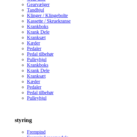
Gearvælger
Tandhjul
Klinger / Klingebolte
Kassette / Skruekranse
Krankboks
Krank Dele
Kranksæt
Kæder
Pedaler
Pedal tilbehør
Pulleyhjul
Krankboks
Krank Dele
Kranksæt
Kæder
Pedaler
Pedal tilbehør
Pulleyhjul
styring
Frempind