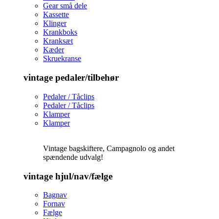
Gear små dele
Kassette
Klinger
Krankboks
Kranksæt
Kæder
Skruekranse
vintage pedaler/tilbehør
Pedaler / Tåclips
Pedaler / Tåclips
Klamper
Klamper
Vintage bagskiftere, Campagnolo og andet
spændende udvalg!
vintage hjul/nav/fælge
Bagnav
Fornav
Fælge