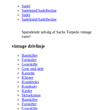
Sadel
Sadelpind/Sadelbeslag
Sadel
Sadelpind/Sadelbeslag
Spændende udvalg af Sachs Torpedo vintage
varer!
vintage drivlinje
Bagskifter
Forskifter
Gearskifte
Gear små dele
Kassette
Klinger
Krankboks
Kranksæt
Kæder
Skruekranse
Bagskifter
Forskifter
Gearskifte