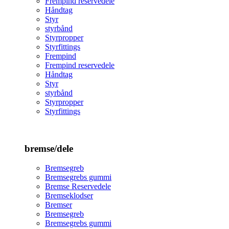
Frempind reservedele
Håndtag
Styr
styrbånd
Styrpropper
Styrfittings
Frempind
Frempind reservedele
Håndtag
Styr
styrbånd
Styrpropper
Styrfittings
bremse/dele
Bremsegreb
Bremsegrebs gummi
Bremse Reservedele
Bremseklodser
Bremser
Bremsegreb
Bremsegrebs gummi