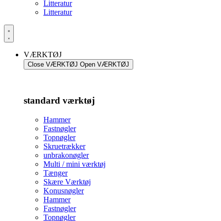
Litteratur
Litteratur
VÆRKTØJ
Close VÆRKTØJ
Open VÆRKTØJ
standard værktøj
Hammer
Fastnøgler
Topnøgler
Skruetrækker
unbrakonøgler
Multi / mini værktøj
Tænger
Skære Værktøj
Konusnøgler
Hammer
Fastnøgler
Topnøgler