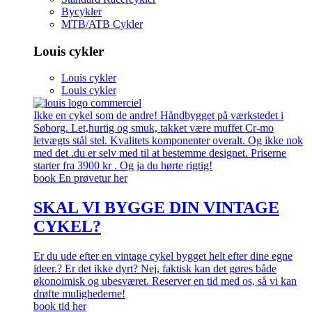
Bycykler
MTB/ATB Cykler
Louis cykler
Louis cykler
Louis cykler
Ikke en cykel som de andre! Håndbygget på værkstedet i
Søborg. Let,hurtig og smuk, takket være muffet Cr-mo
letvægts stål stel. Kvalitets komponenter overalt. Og ikke nok
med det .du er selv med til at bestemme designet. Priserne
starter fra 3900 kr . Og ja du hørte rigtig!
book En prøvetur her
SKAL VI BYGGE DIN VINTAGE
CYKEL?
Er du ude efter en vintage cykel bygget helt efter dine egne
ideer.? Er det ikke dyrt? Nej, faktisk kan det gøres både
økonoimisk og ubesværet. Reserver en tid med os, så vi kan
drøfte mulighederne!
book tid her