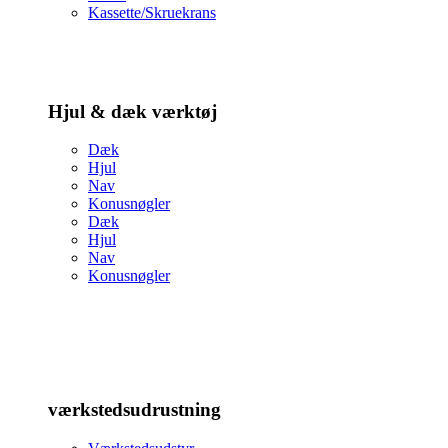
Kassette/Skruekrans
Hjul & dæk værktøj
Dæk
Hjul
Nav
Konusnøgler
Dæk
Hjul
Nav
Konusnøgler
værkstedsudrustning