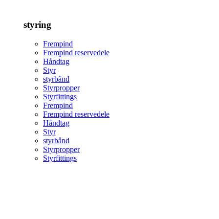
styring
Frempind
Frempind reservedele
Håndtag
Styr
styrbånd
Styrpropper
Styrfittings
Frempind
Frempind reservedele
Håndtag
Styr
styrbånd
Styrpropper
Styrfittings