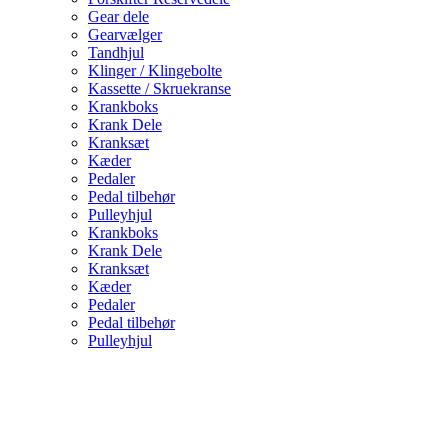
Gear dele
Gearvælger
Tandhjul
Klinger / Klingebolte
Kassette / Skruekranse
Krankboks
Krank Dele
Kranksæt
Kæder
Pedaler
Pedal tilbehør
Pulleyhjul
Krankboks
Krank Dele
Kranksæt
Kæder
Pedaler
Pedal tilbehør
Pulleyhjul