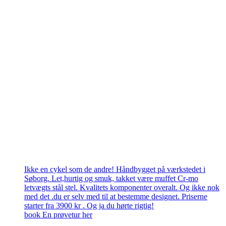
Ikke en cykel som de andre! Håndbygget på værkstedet i
Søborg. Let,hurtig og smuk, takket være muffet Cr-mo
letvægts stål stel. Kvalitets komponenter overalt. Og ikke nok
med det .du er selv med til at bestemme designet. Priserne
starter fra 3900 kr . Og ja du hørte rigtig!
book En prøvetur her