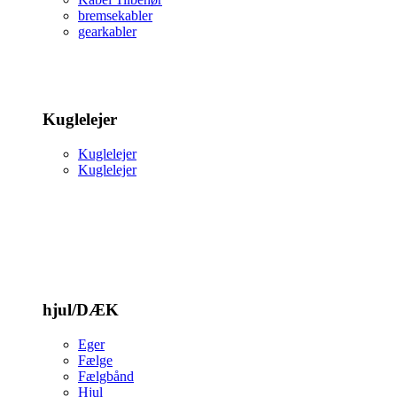
bremsekabler
gearkabler
Kuglelejer
Kuglelejer
Kuglelejer
hjul/DÆK
Eger
Fælge
Fælgbånd
Hjul