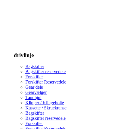
drivlinje
Bagskifter
Bagskifter reservedele
Forskifter
Forskifter Reservedele
Gear dele
Gearvælger
Tandhjul
Klinger / Klingebolte
Kassette / Skruekranse
Bagskifter
Bagskifter reservedele
Forskifter
Forskifter Reservedele