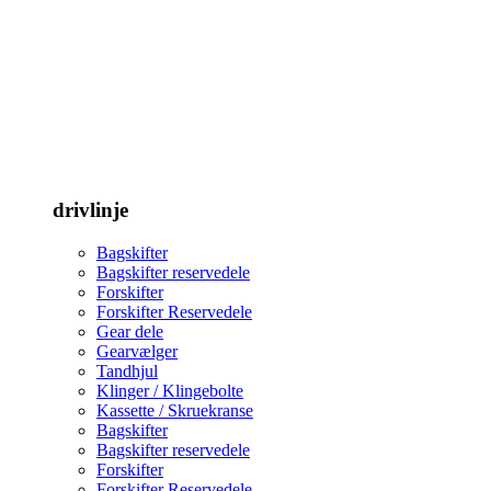
drivlinje
Bagskifter
Bagskifter reservedele
Forskifter
Forskifter Reservedele
Gear dele
Gearvælger
Tandhjul
Klinger / Klingebolte
Kassette / Skruekranse
Bagskifter
Bagskifter reservedele
Forskifter
Forskifter Reservedele