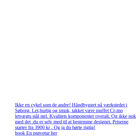
Ikke en cykel som de andre! Håndbygget på værkstedet i
Søborg. Let,hurtig og smuk, takket være muffet Cr-mo
letvægts stål stel. Kvalitets komponenter overalt. Og ikke nok
med det .du er selv med til at bestemme designet. Priserne
starter fra 3900 kr . Og ja du hørte rigtig!
book En prøvetur her