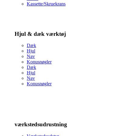
Kassette/Skruekrans
Hjul & dæk værktøj
Dæk
Hjul
Nav
Konusnøgler
Dæk
Hjul
Nav
Konusnøgler
værkstedsudrustning