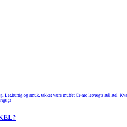
 Let,hurtig og smuk, takket være muffet Cr-mo letvægts stål stel. Kval
rigtig!
KEL?