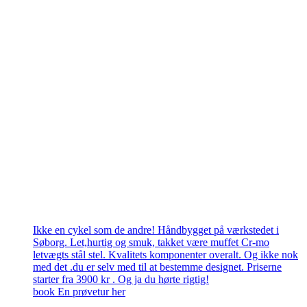
Ikke en cykel som de andre! Håndbygget på værkstedet i
Søborg. Let,hurtig og smuk, takket være muffet Cr-mo
letvægts stål stel. Kvalitets komponenter overalt. Og ikke nok
med det .du er selv med til at bestemme designet. Priserne
starter fra 3900 kr . Og ja du hørte rigtig!
book En prøvetur her