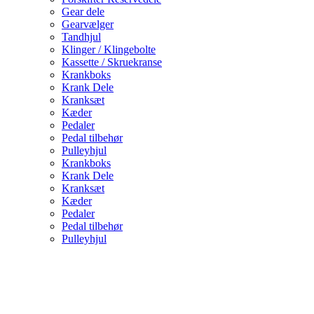
Gear dele
Gearvælger
Tandhjul
Klinger / Klingebolte
Kassette / Skruekranse
Krankboks
Krank Dele
Kranksæt
Kæder
Pedaler
Pedal tilbehør
Pulleyhjul
Krankboks
Krank Dele
Kranksæt
Kæder
Pedaler
Pedal tilbehør
Pulleyhjul