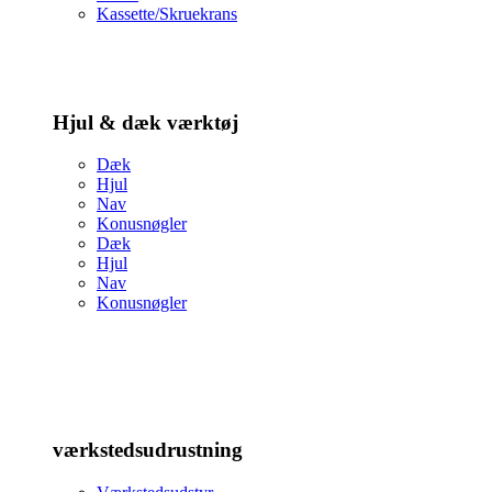
Kassette/Skruekrans
Hjul & dæk værktøj
Dæk
Hjul
Nav
Konusnøgler
Dæk
Hjul
Nav
Konusnøgler
værkstedsudrustning