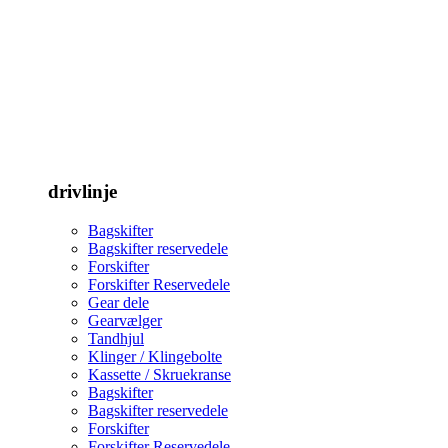
drivlinje
Bagskifter
Bagskifter reservedele
Forskifter
Forskifter Reservedele
Gear dele
Gearvælger
Tandhjul
Klinger / Klingebolte
Kassette / Skruekranse
Bagskifter
Bagskifter reservedele
Forskifter
Forskifter Reservedele