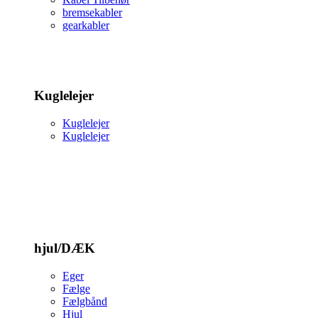
bremsekabler
gearkabler
Kuglelejer
Kuglelejer
Kuglelejer
hjul/DÆK
Eger
Fælge
Fælgbånd
Hjul