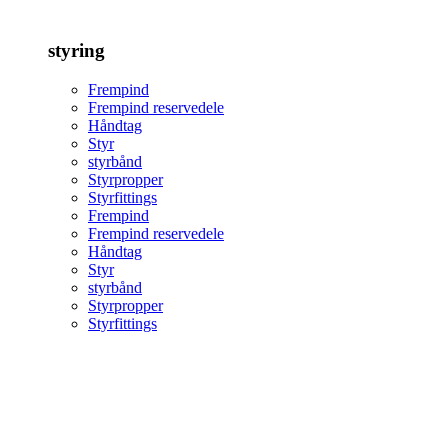
styring
Frempind
Frempind reservedele
Håndtag
Styr
styrbånd
Styrpropper
Styrfittings
Frempind
Frempind reservedele
Håndtag
Styr
styrbånd
Styrpropper
Styrfittings