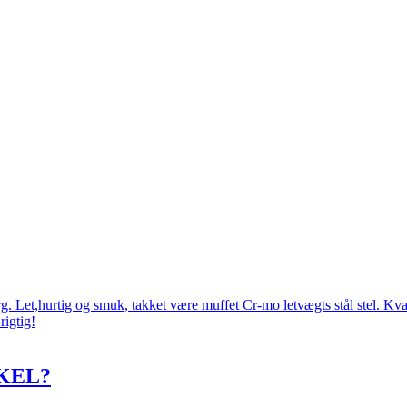
 Let,hurtig og smuk, takket være muffet Cr-mo letvægts stål stel. Kval
rigtig!
KEL?