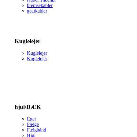
bremsekabler
gearkabler
Kuglelejer
Kuglelejer
Kuglelejer
hjul/DÆK
Eger
Fælge
Fælgbånd
Hjul