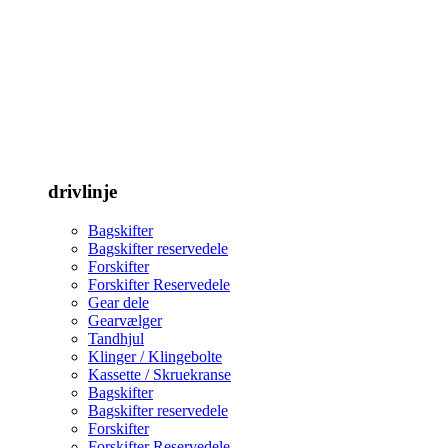
drivlinje
Bagskifter
Bagskifter reservedele
Forskifter
Forskifter Reservedele
Gear dele
Gearvælger
Tandhjul
Klinger / Klingebolte
Kassette / Skruekranse
Bagskifter
Bagskifter reservedele
Forskifter
Forskifter Reservedele