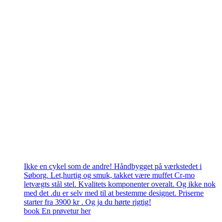
Ikke en cykel som de andre! Håndbygget på værkstedet i
Søborg. Let,hurtig og smuk, takket være muffet Cr-mo
letvægts stål stel. Kvalitets komponenter overalt. Og ikke nok
med det .du er selv med til at bestemme designet. Priserne
starter fra 3900 kr . Og ja du hørte rigtig!
book En prøvetur her