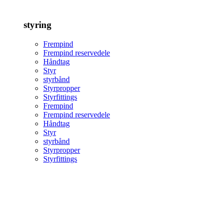
styring
Frempind
Frempind reservedele
Håndtag
Styr
styrbånd
Styrpropper
Styrfittings
Frempind
Frempind reservedele
Håndtag
Styr
styrbånd
Styrpropper
Styrfittings