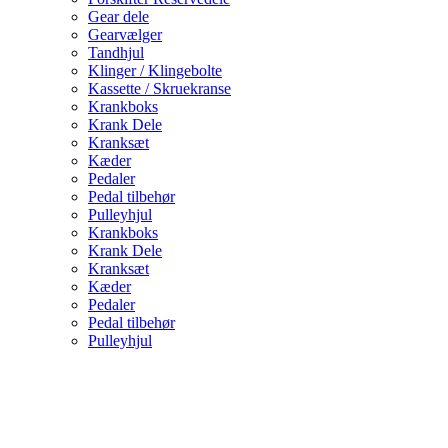
Gear dele
Gearvælger
Tandhjul
Klinger / Klingebolte
Kassette / Skruekranse
Krankboks
Krank Dele
Kranksæt
Kæder
Pedaler
Pedal tilbehør
Pulleyhjul
Krankboks
Krank Dele
Kranksæt
Kæder
Pedaler
Pedal tilbehør
Pulleyhjul