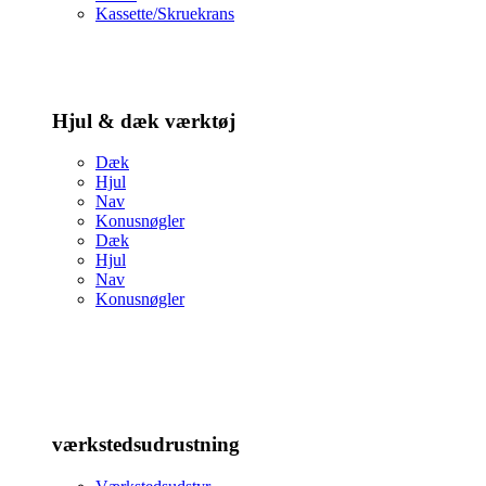
Kassette/Skruekrans
Hjul & dæk værktøj
Dæk
Hjul
Nav
Konusnøgler
Dæk
Hjul
Nav
Konusnøgler
værkstedsudrustning