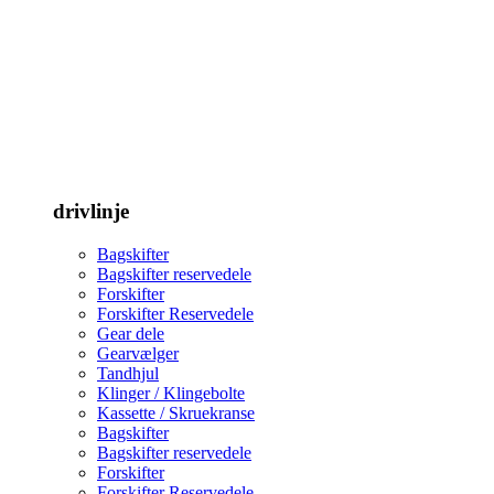
drivlinje
Bagskifter
Bagskifter reservedele
Forskifter
Forskifter Reservedele
Gear dele
Gearvælger
Tandhjul
Klinger / Klingebolte
Kassette / Skruekranse
Bagskifter
Bagskifter reservedele
Forskifter
Forskifter Reservedele