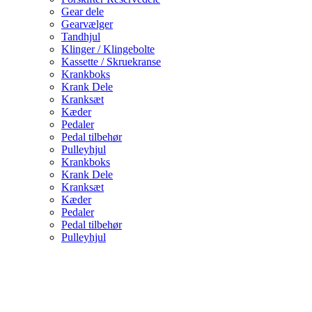
Gear dele
Gearvælger
Tandhjul
Klinger / Klingebolte
Kassette / Skruekranse
Krankboks
Krank Dele
Kranksæt
Kæder
Pedaler
Pedal tilbehør
Pulleyhjul
Krankboks
Krank Dele
Kranksæt
Kæder
Pedaler
Pedal tilbehør
Pulleyhjul