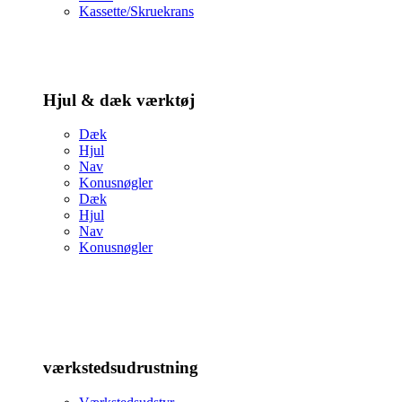
Kassette/Skruekrans
Hjul & dæk værktøj
Dæk
Hjul
Nav
Konusnøgler
Dæk
Hjul
Nav
Konusnøgler
værkstedsudrustning