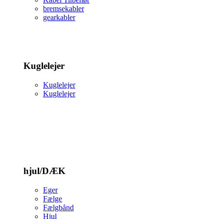
bremsekabler
gearkabler
Kuglelejer
Kuglelejer
Kuglelejer
hjul/DÆK
Eger
Fælge
Fælgbånd
Hjul