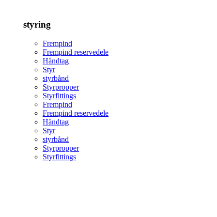
styring
Frempind
Frempind reservedele
Håndtag
Styr
styrbånd
Styrpropper
Styrfittings
Frempind
Frempind reservedele
Håndtag
Styr
styrbånd
Styrpropper
Styrfittings