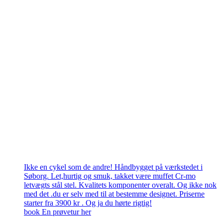
Ikke en cykel som de andre! Håndbygget på værkstedet i
Søborg. Let,hurtig og smuk, takket være muffet Cr-mo
letvægts stål stel. Kvalitets komponenter overalt. Og ikke nok
med det .du er selv med til at bestemme designet. Priserne
starter fra 3900 kr . Og ja du hørte rigtig!
book En prøvetur her