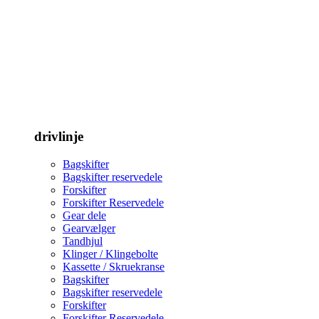
drivlinje
Bagskifter
Bagskifter reservedele
Forskifter
Forskifter Reservedele
Gear dele
Gearvælger
Tandhjul
Klinger / Klingebolte
Kassette / Skruekranse
Bagskifter
Bagskifter reservedele
Forskifter
Forskifter Reservedele