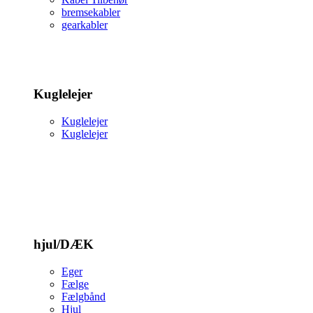
bremsekabler
gearkabler
Kuglelejer
Kuglelejer
Kuglelejer
hjul/DÆK
Eger
Fælge
Fælgbånd
Hjul