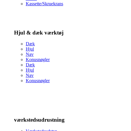
Kassette/Skruekrans
Hjul & dæk værktøj
Dæk
Hjul
Nav
Konusnøgler
Dæk
Hjul
Nav
Konusnøgler
værkstedsudrustning