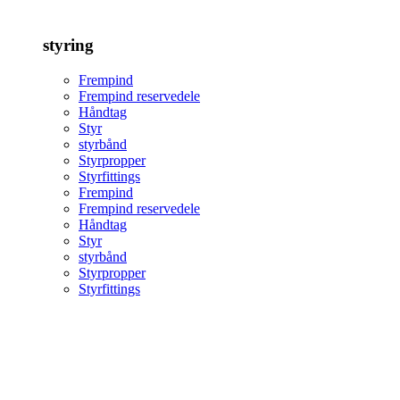
styring
Frempind
Frempind reservedele
Håndtag
Styr
styrbånd
Styrpropper
Styrfittings
Frempind
Frempind reservedele
Håndtag
Styr
styrbånd
Styrpropper
Styrfittings