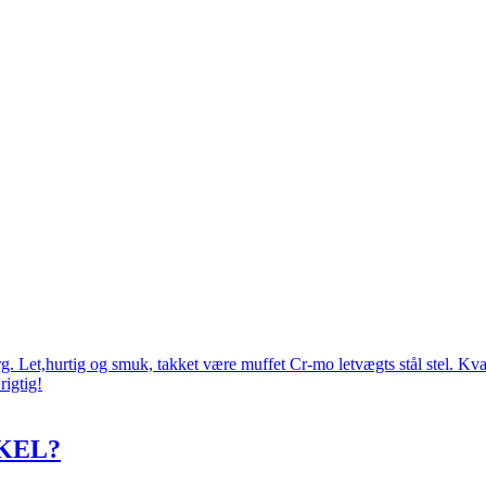
 Let,hurtig og smuk, takket være muffet Cr-mo letvægts stål stel. Kval
rigtig!
KEL?