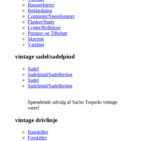
Bagagebærer
Beklædning
Computer/Speedometer
Flasker/Stativ
Lygter/Reflekser
Pumper og Tilbehør
Skærme
Værktøj
vintage sadel/sadelpind
Sadel
Sadelpind/Sadelbeslag
Sadel
Sadelpind/Sadelbeslag
Spændende udvalg af Sachs Torpedo vintage
varer!
vintage drivlinje
Bagskifter
Forskifter