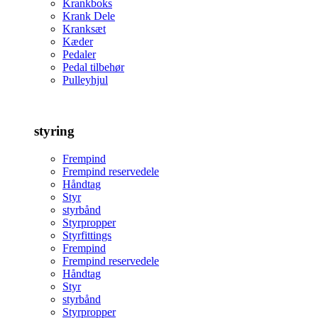
Krankboks
Krank Dele
Kranksæt
Kæder
Pedaler
Pedal tilbehør
Pulleyhjul
styring
Frempind
Frempind reservedele
Håndtag
Styr
styrbånd
Styrpropper
Styrfittings
Frempind
Frempind reservedele
Håndtag
Styr
styrbånd
Styrpropper