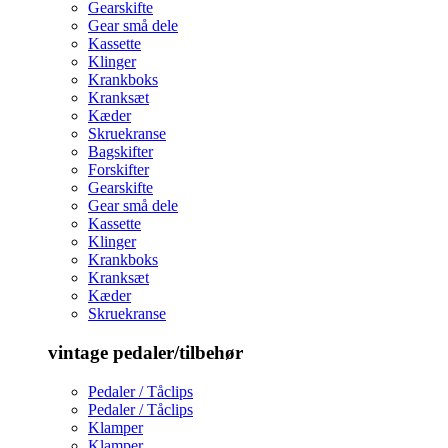
Gearskifte
Gear små dele
Kassette
Klinger
Krankboks
Kranksæt
Kæder
Skruekranse
Bagskifter
Forskifter
Gearskifte
Gear små dele
Kassette
Klinger
Krankboks
Kranksæt
Kæder
Skruekranse
vintage pedaler/tilbehør
Pedaler / Tåclips
Pedaler / Tåclips
Klamper
Klamper