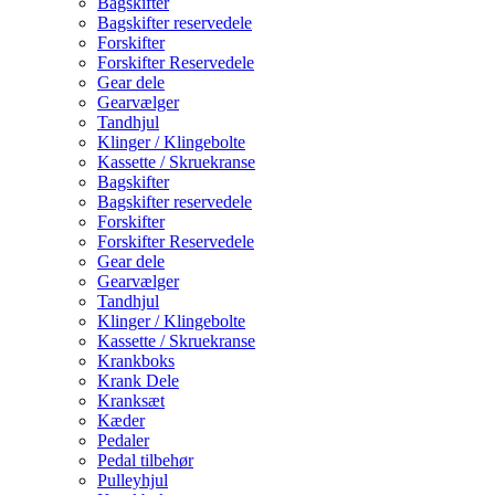
Bagskifter
Bagskifter reservedele
Forskifter
Forskifter Reservedele
Gear dele
Gearvælger
Tandhjul
Klinger / Klingebolte
Kassette / Skruekranse
Bagskifter
Bagskifter reservedele
Forskifter
Forskifter Reservedele
Gear dele
Gearvælger
Tandhjul
Klinger / Klingebolte
Kassette / Skruekranse
Krankboks
Krank Dele
Kranksæt
Kæder
Pedaler
Pedal tilbehør
Pulleyhjul