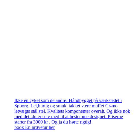
Ikke en cykel som de andre! Håndbygget på værkstedet i
Søborg. Let,hurtig og smuk, takket være muffet Cr-mo
letvægts stål stel. Kvalitets komponenter overalt. Og ikke nok
med det .du er selv med til at bestemme designet. Priserne
starter fra 3900 kr . Og ja du hørte rigtig!
book En prøvetur her