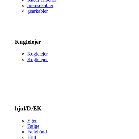
bremsekabler
gearkabler
Kuglelejer
Kuglelejer
Kuglelejer
hjul/DÆK
Eger
Fælge
Fælgbånd
Hjul