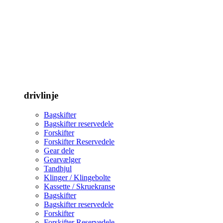
drivlinje
Bagskifter
Bagskifter reservedele
Forskifter
Forskifter Reservedele
Gear dele
Gearvælger
Tandhjul
Klinger / Klingebolte
Kassette / Skruekranse
Bagskifter
Bagskifter reservedele
Forskifter
Forskifter Reservedele