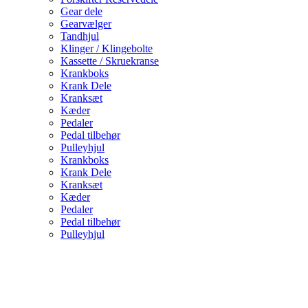
Gear dele
Gearvælger
Tandhjul
Klinger / Klingebolte
Kassette / Skruekranse
Krankboks
Krank Dele
Kranksæt
Kæder
Pedaler
Pedal tilbehør
Pulleyhjul
Krankboks
Krank Dele
Kranksæt
Kæder
Pedaler
Pedal tilbehør
Pulleyhjul