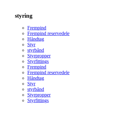
styring
Frempind
Frempind reservedele
Håndtag
Styr
styrbånd
Styrpropper
Styrfittings
Frempind
Frempind reservedele
Håndtag
Styr
styrbånd
Styrpropper
Styrfittings