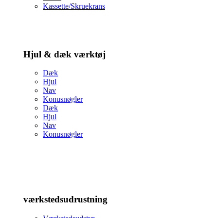
Kassette/Skruekrans
Hjul & dæk værktøj
Dæk
Hjul
Nav
Konusnøgler
Dæk
Hjul
Nav
Konusnøgler
værkstedsudrustning