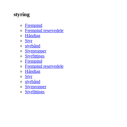
styring
Frempind
Frempind reservedele
Håndtag
Styr
styrbånd
Styrpropper
Styrfittings
Frempind
Frempind reservedele
Håndtag
Styr
styrbånd
Styrpropper
Styrfittings