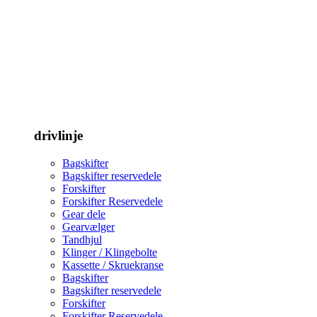
drivlinje
Bagskifter
Bagskifter reservedele
Forskifter
Forskifter Reservedele
Gear dele
Gearvælger
Tandhjul
Klinger / Klingebolte
Kassette / Skruekranse
Bagskifter
Bagskifter reservedele
Forskifter
Forskifter Reservedele