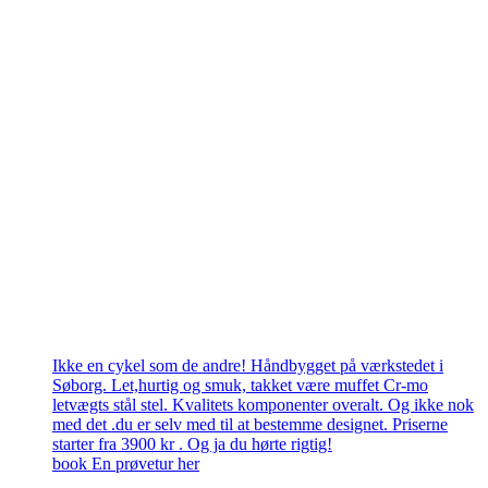
Ikke en cykel som de andre! Håndbygget på værkstedet i
Søborg. Let,hurtig og smuk, takket være muffet Cr-mo
letvægts stål stel. Kvalitets komponenter overalt. Og ikke nok
med det .du er selv med til at bestemme designet. Priserne
starter fra 3900 kr . Og ja du hørte rigtig!
book En prøvetur her