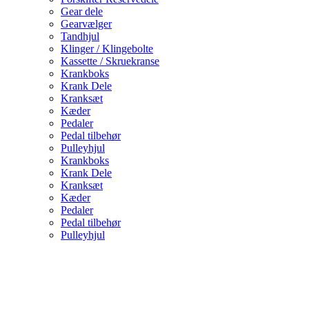
Gear dele
Gearvælger
Tandhjul
Klinger / Klingebolte
Kassette / Skruekranse
Krankboks
Krank Dele
Kranksæt
Kæder
Pedaler
Pedal tilbehør
Pulleyhjul
Krankboks
Krank Dele
Kranksæt
Kæder
Pedaler
Pedal tilbehør
Pulleyhjul