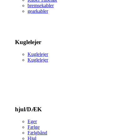
bremsekabler
gearkabler
Kuglelejer
Kuglelejer
Kuglelejer
hjul/DÆK
Eger
Fælge
Fælgbånd
Hjul