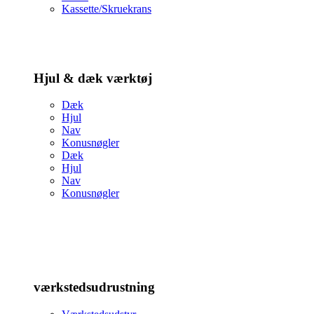
Kassette/Skruekrans
Hjul & dæk værktøj
Dæk
Hjul
Nav
Konusnøgler
Dæk
Hjul
Nav
Konusnøgler
værkstedsudrustning