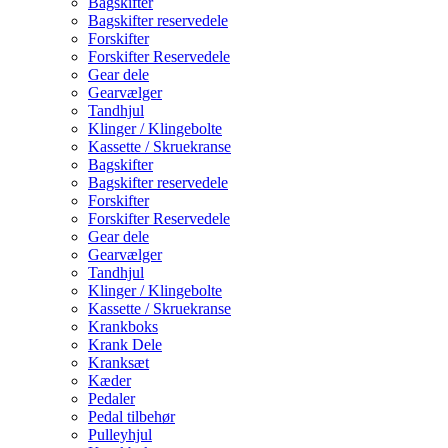
Bagskifter
Bagskifter reservedele
Forskifter
Forskifter Reservedele
Gear dele
Gearvælger
Tandhjul
Klinger / Klingebolte
Kassette / Skruekranse
Bagskifter
Bagskifter reservedele
Forskifter
Forskifter Reservedele
Gear dele
Gearvælger
Tandhjul
Klinger / Klingebolte
Kassette / Skruekranse
Krankboks
Krank Dele
Kranksæt
Kæder
Pedaler
Pedal tilbehør
Pulleyhjul