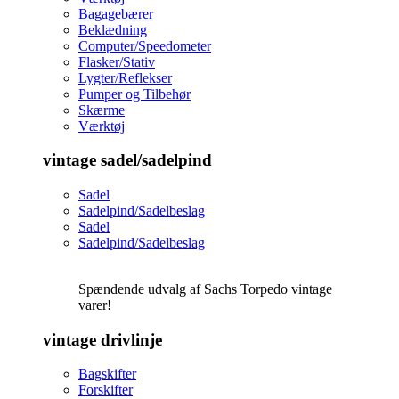
Bagagebærer
Beklædning
Computer/Speedometer
Flasker/Stativ
Lygter/Reflekser
Pumper og Tilbehør
Skærme
Værktøj
vintage sadel/sadelpind
Sadel
Sadelpind/Sadelbeslag
Sadel
Sadelpind/Sadelbeslag
Spændende udvalg af Sachs Torpedo vintage
varer!
vintage drivlinje
Bagskifter
Forskifter