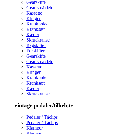
Gearskifte
Gear små dele
Kassette
Klinger
Krankboks
Kranksæt
Kæder
Skruekranse
Bagskifter
Forskifter
Gearskifte
Gear små dele
Kassette
Klinger
Krankboks
Kranksæt
Kæder
Skruekranse
vintage pedaler/tilbehør
Pedaler / Tåclips
Pedaler / Tåclips
Klamper
Klamper