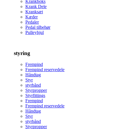
Krankboks
Krank Dele
Kranksæt
Kæder
Pedaler
Pedal tilbehør
Pulleyhjul
styring
Frempind
Frempind reservedele
Håndtag
Styr
styrbånd
Styrpropper
Styrfittings
Frempind
Frempind reservedele
Håndtag
Styr
styrbånd
Styrpropper