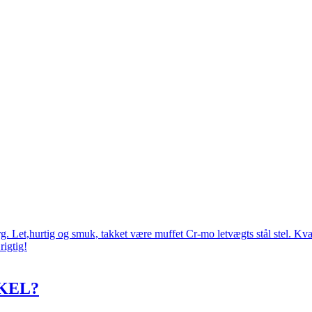
 Let,hurtig og smuk, takket være muffet Cr-mo letvægts stål stel. Kval
rigtig!
KEL?