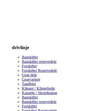
drivlinje
Bagskifter
Bagskifter reservedele
Forskifter
Forskifter Reservedele
Gear dele
Gearvælger
Tandhjul
Klinger / Klingebolte
Kassette / Skruekranse
Bagskifter
Bagskifter reservedele
Forskifter
Forskifter Reservedele