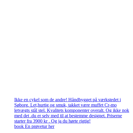
Ikke en cykel som de andre! Håndbygget på værkstedet i
Søborg. Let,hurtig og smuk, takket være muffet Cr-mo
letvægts stål stel. Kvalitets komponenter overalt. Og ikke nok
med det .du er selv med til at bestemme designet. Priserne
starter fra 3900 kr . Og ja du hørte rigtig!
book En prøvetur her