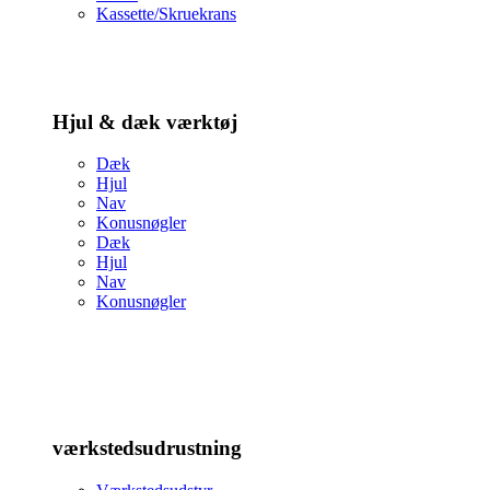
Kassette/Skruekrans
Hjul & dæk værktøj
Dæk
Hjul
Nav
Konusnøgler
Dæk
Hjul
Nav
Konusnøgler
værkstedsudrustning