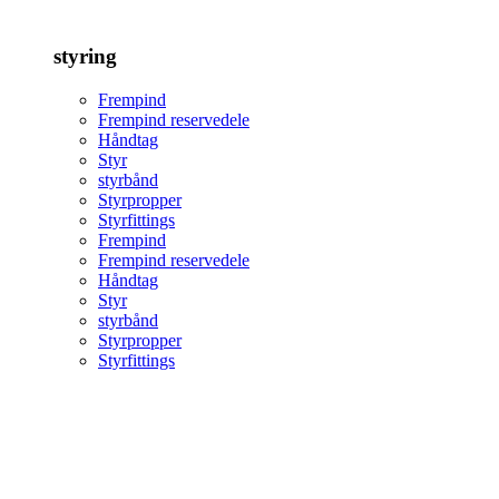
styring
Frempind
Frempind reservedele
Håndtag
Styr
styrbånd
Styrpropper
Styrfittings
Frempind
Frempind reservedele
Håndtag
Styr
styrbånd
Styrpropper
Styrfittings