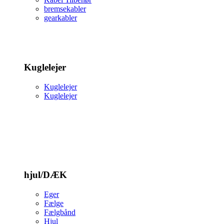
bremsekabler
gearkabler
Kuglelejer
Kuglelejer
Kuglelejer
hjul/DÆK
Eger
Fælge
Fælgbånd
Hjul