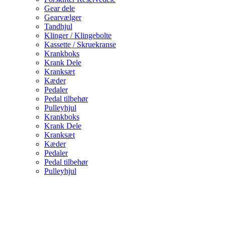
Gear dele
Gearvælger
Tandhjul
Klinger / Klingebolte
Kassette / Skruekranse
Krankboks
Krank Dele
Kranksæt
Kæder
Pedaler
Pedal tilbehør
Pulleyhjul
Krankboks
Krank Dele
Kranksæt
Kæder
Pedaler
Pedal tilbehør
Pulleyhjul