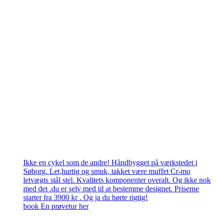
Ikke en cykel som de andre! Håndbygget på værkstedet i
Søborg. Let,hurtig og smuk, takket være muffet Cr-mo
letvægts stål stel. Kvalitets komponenter overalt. Og ikke nok
med det .du er selv med til at bestemme designet. Priserne
starter fra 3900 kr . Og ja du hørte rigtig!
book En prøvetur her