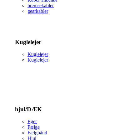
bremsekabler
gearkabler
Kuglelejer
Kuglelejer
Kuglelejer
hjul/DÆK
Eger
Fælge
Fælgbånd
Hjul