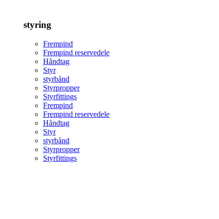
styring
Frempind
Frempind reservedele
Håndtag
Styr
styrbånd
Styrpropper
Styrfittings
Frempind
Frempind reservedele
Håndtag
Styr
styrbånd
Styrpropper
Styrfittings