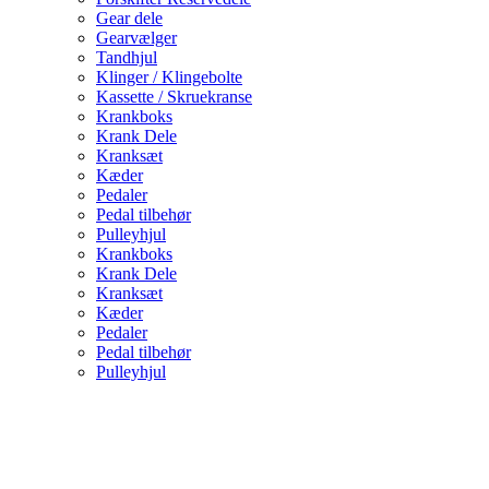
Gear dele
Gearvælger
Tandhjul
Klinger / Klingebolte
Kassette / Skruekranse
Krankboks
Krank Dele
Kranksæt
Kæder
Pedaler
Pedal tilbehør
Pulleyhjul
Krankboks
Krank Dele
Kranksæt
Kæder
Pedaler
Pedal tilbehør
Pulleyhjul