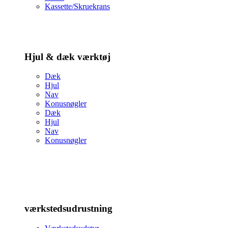
Kassette/Skruekrans
Hjul & dæk værktøj
Dæk
Hjul
Nav
Konusnøgler
Dæk
Hjul
Nav
Konusnøgler
værkstedsudrustning