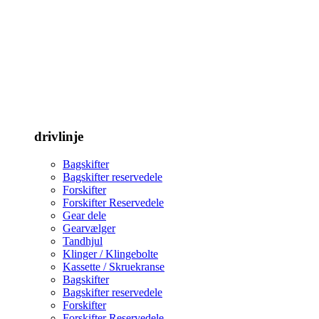
drivlinje
Bagskifter
Bagskifter reservedele
Forskifter
Forskifter Reservedele
Gear dele
Gearvælger
Tandhjul
Klinger / Klingebolte
Kassette / Skruekranse
Bagskifter
Bagskifter reservedele
Forskifter
Forskifter Reservedele