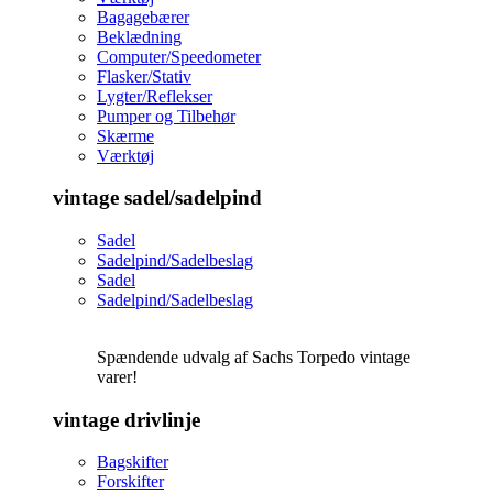
Bagagebærer
Beklædning
Computer/Speedometer
Flasker/Stativ
Lygter/Reflekser
Pumper og Tilbehør
Skærme
Værktøj
vintage sadel/sadelpind
Sadel
Sadelpind/Sadelbeslag
Sadel
Sadelpind/Sadelbeslag
Spændende udvalg af Sachs Torpedo vintage
varer!
vintage drivlinje
Bagskifter
Forskifter