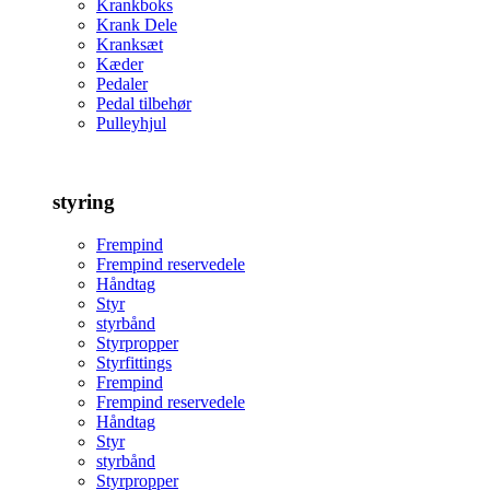
Krankboks
Krank Dele
Kranksæt
Kæder
Pedaler
Pedal tilbehør
Pulleyhjul
styring
Frempind
Frempind reservedele
Håndtag
Styr
styrbånd
Styrpropper
Styrfittings
Frempind
Frempind reservedele
Håndtag
Styr
styrbånd
Styrpropper