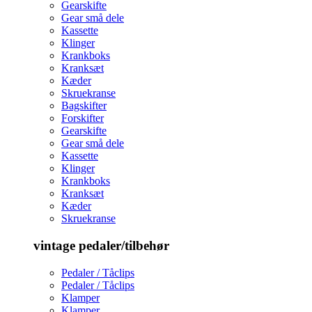
Gearskifte
Gear små dele
Kassette
Klinger
Krankboks
Kranksæt
Kæder
Skruekranse
Bagskifter
Forskifter
Gearskifte
Gear små dele
Kassette
Klinger
Krankboks
Kranksæt
Kæder
Skruekranse
vintage pedaler/tilbehør
Pedaler / Tåclips
Pedaler / Tåclips
Klamper
Klamper