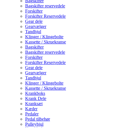
Bagskifter
Bagskifter reservedele
Forskifter
Forskifter Reservedele
Gear dele
Gearvælger
Tandhjul
Klinger / Klingebolte
Kassette / Skruekranse
Bagskifter
Bagskifter reservedele
Forskifter
Forskifter Reservedele
Gear dele
Gearvælger
Tandhjul
Klinger / Klingebolte
Kassette / Skruekranse
Krankboks
Krank Dele
Kranksæt
Kæder
Pedaler
Pedal tilbehør
Pulleyhjul