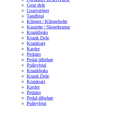
Gear dele
Gearvælger
Tandhjul
Klinger / Klingebolte
Kassette / Skruekranse
Krankboks
Krank Dele
Kranksæt
Kæder
Pedaler
Pedal tilbehør
Pulleyhjul
Krankboks
Krank Dele
Kranksæt
Kæder
Pedaler
Pedal tilbehør
Pulleyhjul