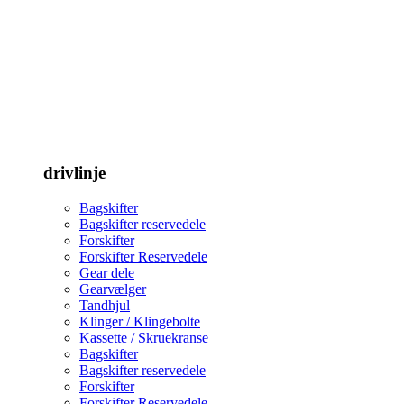
drivlinje
Bagskifter
Bagskifter reservedele
Forskifter
Forskifter Reservedele
Gear dele
Gearvælger
Tandhjul
Klinger / Klingebolte
Kassette / Skruekranse
Bagskifter
Bagskifter reservedele
Forskifter
Forskifter Reservedele