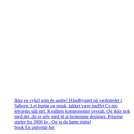
Ikke en cykel som de andre! Håndbygget på værkstedet i
Søborg. Let,hurtig og smuk, takket være muffet Cr-mo
letvægts stål stel. Kvalitets komponenter overalt. Og ikke nok
med det .du er selv med til at bestemme designet. Priserne
starter fra 3900 kr . Og ja du hørte rigtig!
book En prøvetur her