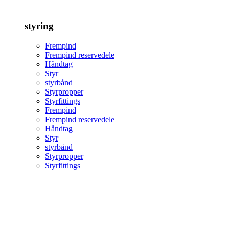
styring
Frempind
Frempind reservedele
Håndtag
Styr
styrbånd
Styrpropper
Styrfittings
Frempind
Frempind reservedele
Håndtag
Styr
styrbånd
Styrpropper
Styrfittings