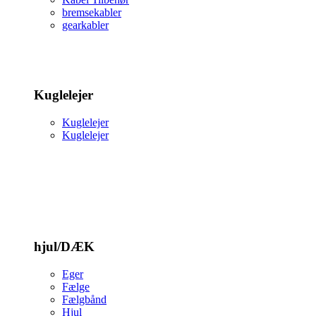
bremsekabler
gearkabler
Kuglelejer
Kuglelejer
Kuglelejer
hjul/DÆK
Eger
Fælge
Fælgbånd
Hjul