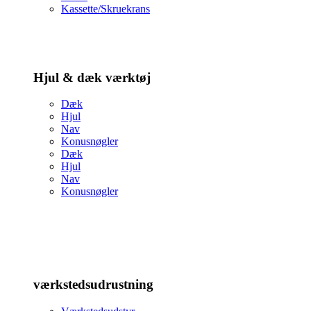
Kassette/Skruekrans
Hjul & dæk værktøj
Dæk
Hjul
Nav
Konusnøgler
Dæk
Hjul
Nav
Konusnøgler
værkstedsudrustning