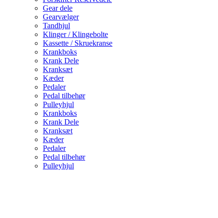
Gear dele
Gearvælger
Tandhjul
Klinger / Klingebolte
Kassette / Skruekranse
Krankboks
Krank Dele
Kranksæt
Kæder
Pedaler
Pedal tilbehør
Pulleyhjul
Krankboks
Krank Dele
Kranksæt
Kæder
Pedaler
Pedal tilbehør
Pulleyhjul