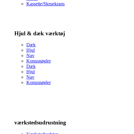
Kassette/Skruekrans
Hjul & dæk værktøj
Dæk
Hjul
Nav
Konusnøgler
Dæk
Hjul
Nav
Konusnøgler
værkstedsudrustning