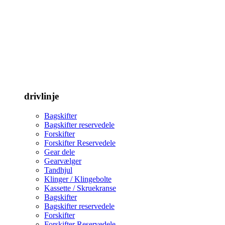
drivlinje
Bagskifter
Bagskifter reservedele
Forskifter
Forskifter Reservedele
Gear dele
Gearvælger
Tandhjul
Klinger / Klingebolte
Kassette / Skruekranse
Bagskifter
Bagskifter reservedele
Forskifter
Forskifter Reservedele