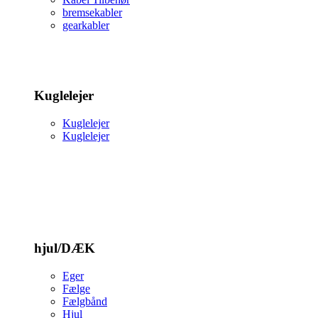
bremsekabler
gearkabler
Kuglelejer
Kuglelejer
Kuglelejer
hjul/DÆK
Eger
Fælge
Fælgbånd
Hjul