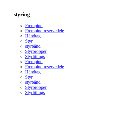
styring
Frempind
Frempind reservedele
Håndtag
Styr
styrbånd
Styrpropper
Styrfittings
Frempind
Frempind reservedele
Håndtag
Styr
styrbånd
Styrpropper
Styrfittings