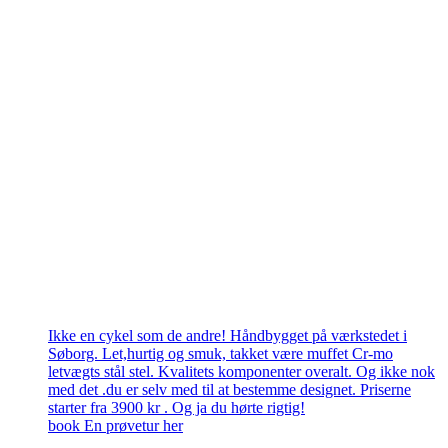
Ikke en cykel som de andre! Håndbygget på værkstedet i
Søborg. Let,hurtig og smuk, takket være muffet Cr-mo
letvægts stål stel. Kvalitets komponenter overalt. Og ikke nok
med det .du er selv med til at bestemme designet. Priserne
starter fra 3900 kr . Og ja du hørte rigtig!
book En prøvetur her