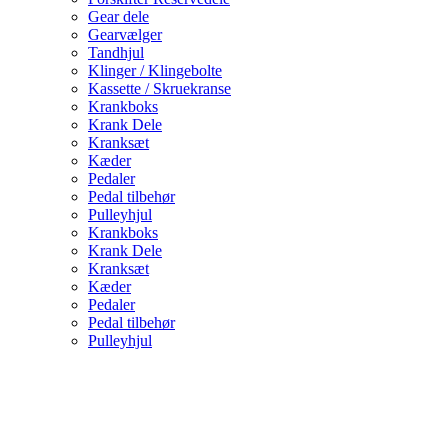
Gear dele
Gearvælger
Tandhjul
Klinger / Klingebolte
Kassette / Skruekranse
Krankboks
Krank Dele
Kranksæt
Kæder
Pedaler
Pedal tilbehør
Pulleyhjul
Krankboks
Krank Dele
Kranksæt
Kæder
Pedaler
Pedal tilbehør
Pulleyhjul