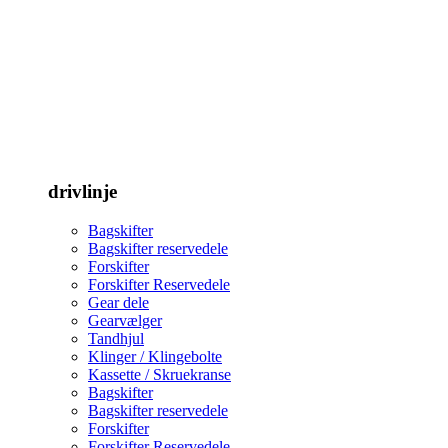
drivlinje
Bagskifter
Bagskifter reservedele
Forskifter
Forskifter Reservedele
Gear dele
Gearvælger
Tandhjul
Klinger / Klingebolte
Kassette / Skruekranse
Bagskifter
Bagskifter reservedele
Forskifter
Forskifter Reservedele