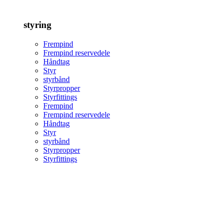
styring
Frempind
Frempind reservedele
Håndtag
Styr
styrbånd
Styrpropper
Styrfittings
Frempind
Frempind reservedele
Håndtag
Styr
styrbånd
Styrpropper
Styrfittings