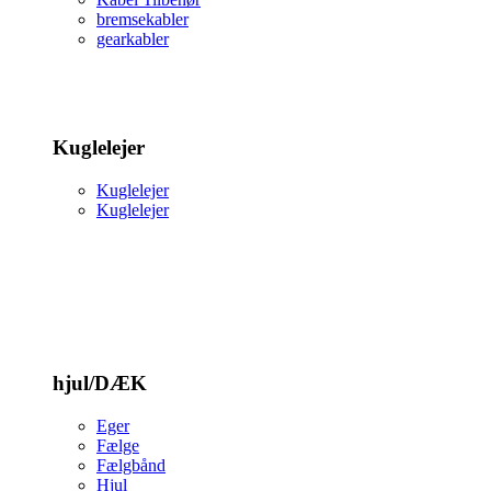
bremsekabler
gearkabler
Kuglelejer
Kuglelejer
Kuglelejer
hjul/DÆK
Eger
Fælge
Fælgbånd
Hjul