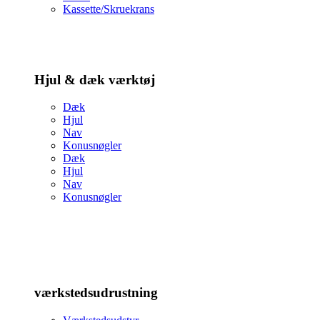
Kassette/Skruekrans
Hjul & dæk værktøj
Dæk
Hjul
Nav
Konusnøgler
Dæk
Hjul
Nav
Konusnøgler
værkstedsudrustning