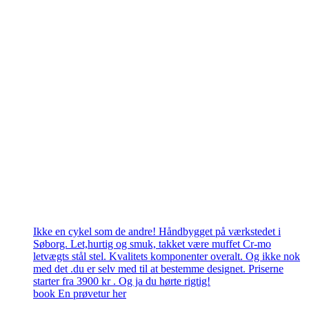
Ikke en cykel som de andre! Håndbygget på værkstedet i
Søborg. Let,hurtig og smuk, takket være muffet Cr-mo
letvægts stål stel. Kvalitets komponenter overalt. Og ikke nok
med det .du er selv med til at bestemme designet. Priserne
starter fra 3900 kr . Og ja du hørte rigtig!
book En prøvetur her