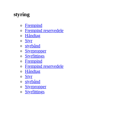
styring
Frempind
Frempind reservedele
Håndtag
Styr
styrbånd
Styrpropper
Styrfittings
Frempind
Frempind reservedele
Håndtag
Styr
styrbånd
Styrpropper
Styrfittings