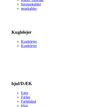
bremsekabler
gearkabler
Kuglelejer
Kuglelejer
Kuglelejer
hjul/DÆK
Eger
Fælge
Fælgbånd
Hjul