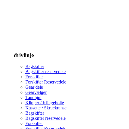
drivlinje
Bagskifter
Bagskifter reservedele
Forskifter
Forskifter Reservedele
Gear dele
Gearvælger
Tandhjul
Klinger / Klingebolte
Kassette / Skruekranse
Bagskifter
Bagskifter reservedele
Forskifter
Forskifter Reservedele