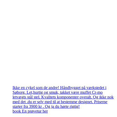
Ikke en cykel som de andre! Håndbygget på værkstedet i
Søborg. Let,hurtig og smuk, takket være muffet Cr-mo
letvægts stål stel. Kvalitets komponenter overalt. Og ikke nok
med det .du er selv med til at bestemme designet. Priserne
starter fra 3900 kr . Og ja du hørte rigtig!
book En prøvetur her