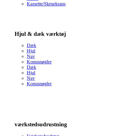
Kassette/Skruekrans
Hjul & dæk værktøj
Dæk
Hjul
Nav
Konusnøgler
Dæk
Hjul
Nav
Konusnøgler
værkstedsudrustning