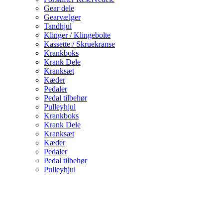
Gear dele
Gearvælger
Tandhjul
Klinger / Klingebolte
Kassette / Skruekranse
Krankboks
Krank Dele
Kranksæt
Kæder
Pedaler
Pedal tilbehør
Pulleyhjul
Krankboks
Krank Dele
Kranksæt
Kæder
Pedaler
Pedal tilbehør
Pulleyhjul