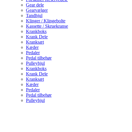
Gear dele
Gearvælger
Tandhjul
Klinger / Klingebolte
Kassette / Skruekranse
Krankboks
Krank Dele
Kranksæt
Kæder
Pedaler
Pedal tilbehør
Pulleyhjul
Krankboks
Krank Dele
Kranksæt
Kæder
Pedaler
Pedal tilbehør
Pulleyhjul