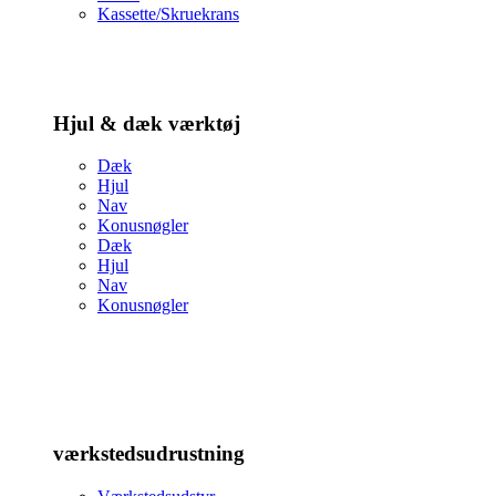
Kassette/Skruekrans
Hjul & dæk værktøj
Dæk
Hjul
Nav
Konusnøgler
Dæk
Hjul
Nav
Konusnøgler
værkstedsudrustning