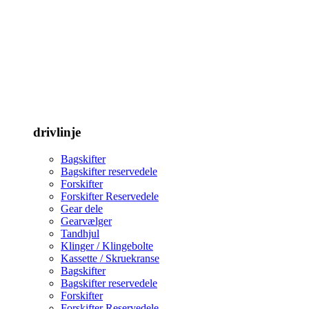
drivlinje
Bagskifter
Bagskifter reservedele
Forskifter
Forskifter Reservedele
Gear dele
Gearvælger
Tandhjul
Klinger / Klingebolte
Kassette / Skruekranse
Bagskifter
Bagskifter reservedele
Forskifter
Forskifter Reservedele