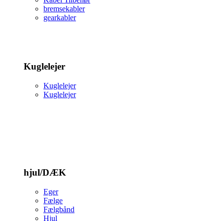
bremsekabler
gearkabler
Kuglelejer
Kuglelejer
Kuglelejer
hjul/DÆK
Eger
Fælge
Fælgbånd
Hjul