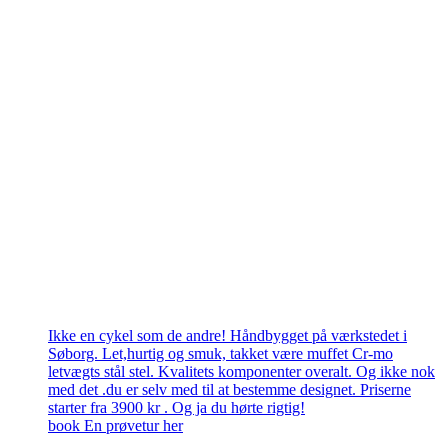
Ikke en cykel som de andre! Håndbygget på værkstedet i
Søborg. Let,hurtig og smuk, takket være muffet Cr-mo
letvægts stål stel. Kvalitets komponenter overalt. Og ikke nok
med det .du er selv med til at bestemme designet. Priserne
starter fra 3900 kr . Og ja du hørte rigtig!
book En prøvetur her