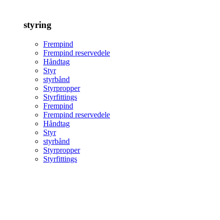
styring
Frempind
Frempind reservedele
Håndtag
Styr
styrbånd
Styrpropper
Styrfittings
Frempind
Frempind reservedele
Håndtag
Styr
styrbånd
Styrpropper
Styrfittings