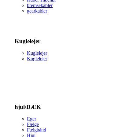
bremsekabler
gearkabler
Kuglelejer
Kuglelejer
Kuglelejer
hjul/DÆK
Eger
Fælge
Fælgbånd
Hjul