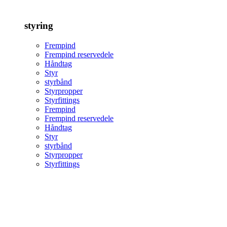
styring
Frempind
Frempind reservedele
Håndtag
Styr
styrbånd
Styrpropper
Styrfittings
Frempind
Frempind reservedele
Håndtag
Styr
styrbånd
Styrpropper
Styrfittings