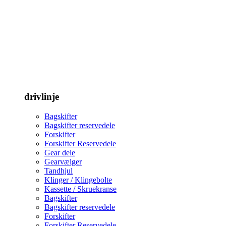
drivlinje
Bagskifter
Bagskifter reservedele
Forskifter
Forskifter Reservedele
Gear dele
Gearvælger
Tandhjul
Klinger / Klingebolte
Kassette / Skruekranse
Bagskifter
Bagskifter reservedele
Forskifter
Forskifter Reservedele