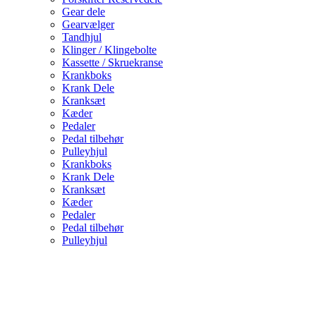
Gear dele
Gearvælger
Tandhjul
Klinger / Klingebolte
Kassette / Skruekranse
Krankboks
Krank Dele
Kranksæt
Kæder
Pedaler
Pedal tilbehør
Pulleyhjul
Krankboks
Krank Dele
Kranksæt
Kæder
Pedaler
Pedal tilbehør
Pulleyhjul