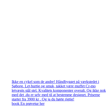
Ikke en cykel som de andre! Håndbygget på værkstedet i
Søborg. Let,hurtig og smuk, takket være muffet Cr-mo
letvægts stål stel. Kvalitets komponenter overalt. Og ikke nok
med det .du er selv med til at bestemme designet. Priserne
starter fra 3900 kr . Og ja du hørte rigtig!
book En prøvetur her