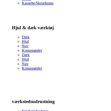
Kassette/Skruekrans
Hjul & dæk værktøj
Dæk
Hjul
Nav
Konusnøgler
Dæk
Hjul
Nav
Konusnøgler
værkstedsudrustning