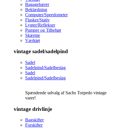
Bagagebærer
Beklædning
Computer/Speedometer
Flasker/Stativ
Lygter/Reflekser
Pumper og Tilbehør
Skærme
Værktøj
vintage sadel/sadelpind
Sadel
Sadelpind/Sadelbeslag
Sadel
Sadelpind/Sadelbeslag
Spændende udvalg af Sachs Torpedo vintage
varer!
vintage drivlinje
Bagskifter
Forskifter