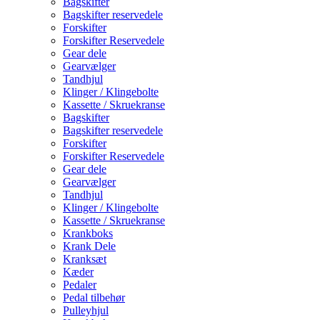
Bagskifter
Bagskifter reservedele
Forskifter
Forskifter Reservedele
Gear dele
Gearvælger
Tandhjul
Klinger / Klingebolte
Kassette / Skruekranse
Bagskifter
Bagskifter reservedele
Forskifter
Forskifter Reservedele
Gear dele
Gearvælger
Tandhjul
Klinger / Klingebolte
Kassette / Skruekranse
Krankboks
Krank Dele
Kranksæt
Kæder
Pedaler
Pedal tilbehør
Pulleyhjul