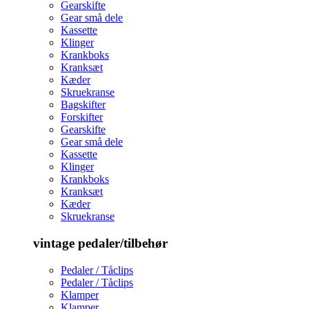
Gearskifte
Gear små dele
Kassette
Klinger
Krankboks
Kranksæt
Kæder
Skruekranse
Bagskifter
Forskifter
Gearskifte
Gear små dele
Kassette
Klinger
Krankboks
Kranksæt
Kæder
Skruekranse
vintage pedaler/tilbehør
Pedaler / Tåclips
Pedaler / Tåclips
Klamper
Klamper