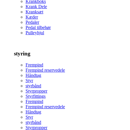
Krankboks
Krank Dele
Kranksæt
Kæder
Pedaler
Pedal tilbehør
Pulleyhjul
styring
Frempind
Frempind reservedele
Håndtag
Styr
styrbånd
Styrpropper
Styrfittings
Frempind
Frempind reservedele
Håndtag
Styr
styrbånd
Styrpropper