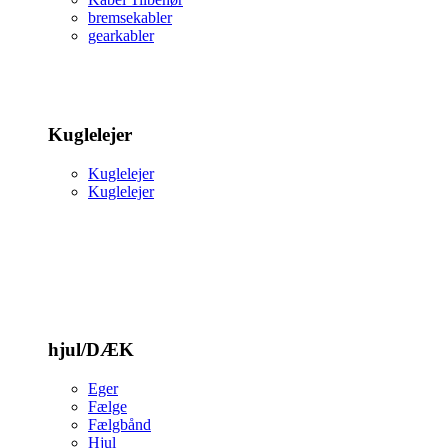
bremsekabler
gearkabler
Kuglelejer
Kuglelejer
Kuglelejer
hjul/DÆK
Eger
Fælge
Fælgbånd
Hjul