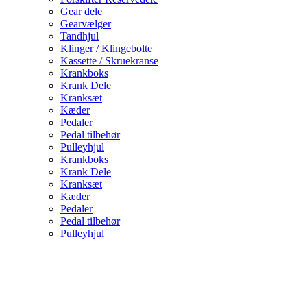
Gear dele
Gearvælger
Tandhjul
Klinger / Klingebolte
Kassette / Skruekranse
Krankboks
Krank Dele
Kranksæt
Kæder
Pedaler
Pedal tilbehør
Pulleyhjul
Krankboks
Krank Dele
Kranksæt
Kæder
Pedaler
Pedal tilbehør
Pulleyhjul