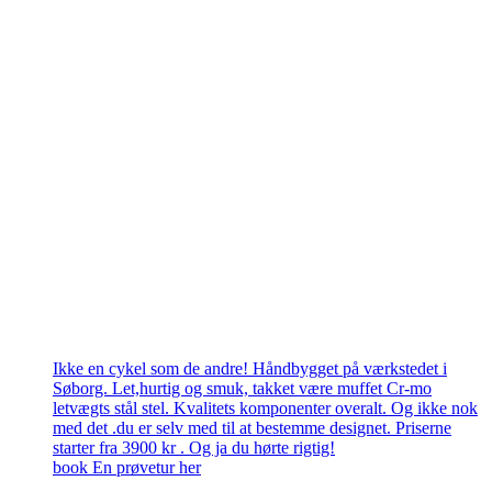
Ikke en cykel som de andre! Håndbygget på værkstedet i
Søborg. Let,hurtig og smuk, takket være muffet Cr-mo
letvægts stål stel. Kvalitets komponenter overalt. Og ikke nok
med det .du er selv med til at bestemme designet. Priserne
starter fra 3900 kr . Og ja du hørte rigtig!
book En prøvetur her