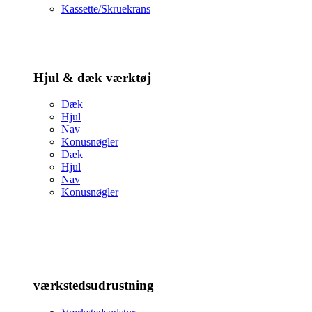
Kassette/Skruekrans
Hjul & dæk værktøj
Dæk
Hjul
Nav
Konusnøgler
Dæk
Hjul
Nav
Konusnøgler
værkstedsudrustning