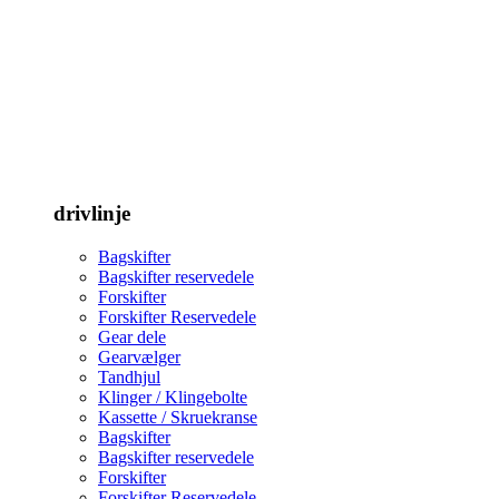
drivlinje
Bagskifter
Bagskifter reservedele
Forskifter
Forskifter Reservedele
Gear dele
Gearvælger
Tandhjul
Klinger / Klingebolte
Kassette / Skruekranse
Bagskifter
Bagskifter reservedele
Forskifter
Forskifter Reservedele