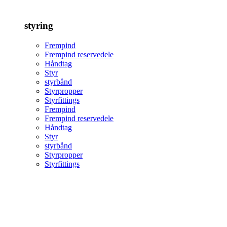
styring
Frempind
Frempind reservedele
Håndtag
Styr
styrbånd
Styrpropper
Styrfittings
Frempind
Frempind reservedele
Håndtag
Styr
styrbånd
Styrpropper
Styrfittings