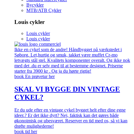
Bycykler
MTB/ATB Cykler
Louis cykler
Louis cykler
Louis cykler
Ikke en cykel som de andre! Håndbygget på værkstedet i
Søborg. Let,hurtig og smuk, takket være muffet Cr-mo
letvægts stål stel. Kvalitets komponenter overalt. Og ikke nok
med det .du er selv med til at bestemme designet. Priserne
starter fra 3900 kr . Og ja du hørte rigtig!
book En prøvetur her
SKAL VI BYGGE DIN VINTAGE
CYKEL?
Er du ude efter en vintage cykel bygget helt efter dine egne
ideer.? Er det ikke dyrt? Nej, faktisk kan det gøres både
økonoimisk og ubesværet. Reserver en tid med os, så vi kan
drøfte mulighederne!
book tid her