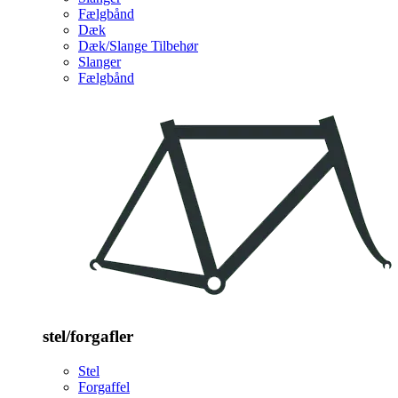
Fælgbånd
Dæk
Dæk/Slange Tilbehør
Slanger
Fælgbånd
stel/forgafler
Stel
Forgaffel