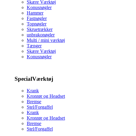
Skære Værktøj
Konusnøgler
Hammer
Fastnøgler
Topnøgler
Skruetrækker
unbrakonøgler
Multi / mini værktøj
Tænger
Skære Værktøj
Konusnøgler
SpecialVærktøj
Krank
Kronrør og Headset
Bremse
Stel/Forgaffel
Krank
Kronrør og Headset
Bremse
Stel/Forgaffel