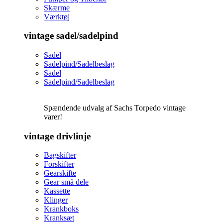
Skærme
Værktøj
vintage sadel/sadelpind
Sadel
Sadelpind/Sadelbeslag
Sadel
Sadelpind/Sadelbeslag
Spændende udvalg af Sachs Torpedo vintage
varer!
vintage drivlinje
Bagskifter
Forskifter
Gearskifte
Gear små dele
Kassette
Klinger
Krankboks
Kranksæt