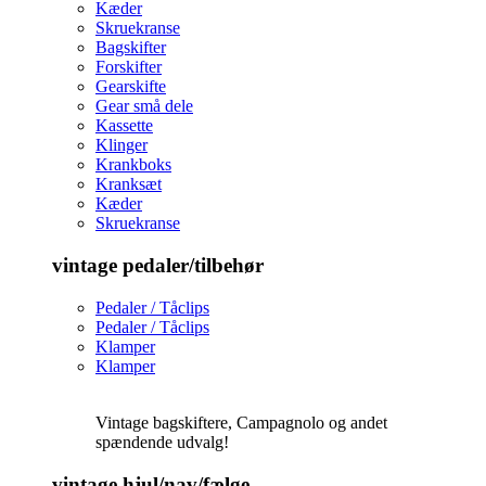
Kæder
Skruekranse
Bagskifter
Forskifter
Gearskifte
Gear små dele
Kassette
Klinger
Krankboks
Kranksæt
Kæder
Skruekranse
vintage pedaler/tilbehør
Pedaler / Tåclips
Pedaler / Tåclips
Klamper
Klamper
Vintage bagskiftere, Campagnolo og andet
spændende udvalg!
vintage hjul/nav/fælge