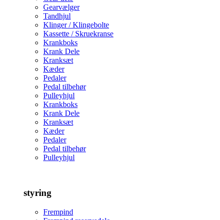
Gearvælger
Tandhjul
Klinger / Klingebolte
Kassette / Skruekranse
Krankboks
Krank Dele
Kranksæt
Kæder
Pedaler
Pedal tilbehør
Pulleyhjul
Krankboks
Krank Dele
Kranksæt
Kæder
Pedaler
Pedal tilbehør
Pulleyhjul
styring
Frempind