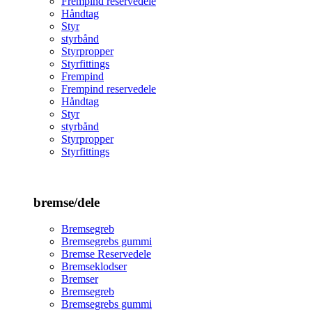
Frempind reservedele
Håndtag
Styr
styrbånd
Styrpropper
Styrfittings
Frempind
Frempind reservedele
Håndtag
Styr
styrbånd
Styrpropper
Styrfittings
bremse/dele
Bremsegreb
Bremsegrebs gummi
Bremse Reservedele
Bremseklodser
Bremser
Bremsegreb
Bremsegrebs gummi