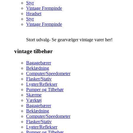
Styr
Vintage Frempinde
Headset
Styr
Vintage Frempinde
Stort udvalg- Se gearvælger vintage varer her!
vintage tilbehør
Bagagebærer
Beklædning
Computer/Speedometer
Flasker/Stativ
Lygter/Reflekser
Pumper og Tilbehør
Skærme
Værktøj
Bagagebærer
Beklædning
Computer/Speedometer
Flasker/Stativ
Lygter/Reflekser
Pumper og Tilbehør