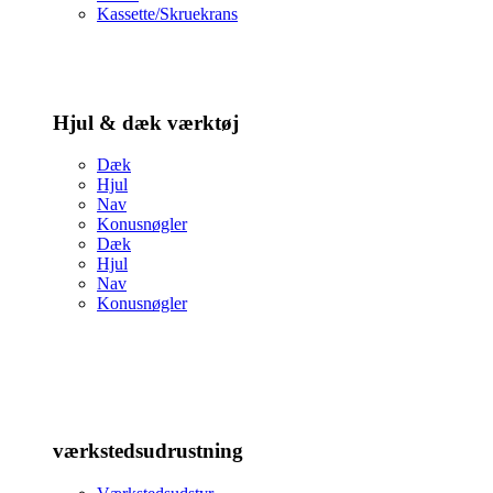
Kassette/Skruekrans
Hjul & dæk værktøj
Dæk
Hjul
Nav
Konusnøgler
Dæk
Hjul
Nav
Konusnøgler
værkstedsudrustning