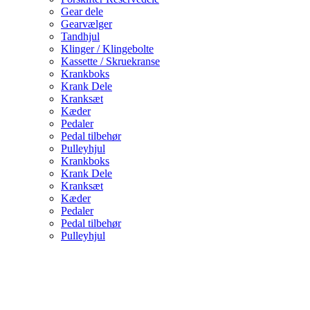
Gear dele
Gearvælger
Tandhjul
Klinger / Klingebolte
Kassette / Skruekranse
Krankboks
Krank Dele
Kranksæt
Kæder
Pedaler
Pedal tilbehør
Pulleyhjul
Krankboks
Krank Dele
Kranksæt
Kæder
Pedaler
Pedal tilbehør
Pulleyhjul