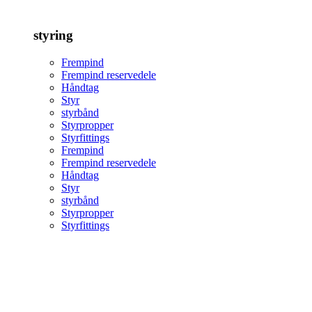
styring
Frempind
Frempind reservedele
Håndtag
Styr
styrbånd
Styrpropper
Styrfittings
Frempind
Frempind reservedele
Håndtag
Styr
styrbånd
Styrpropper
Styrfittings