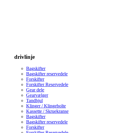
drivlinje
Bagskifter
Bagskifter reservedele
Forskifter
Forskifter Reservedele
Gear dele
Gearvælger
Tandhjul
Klinger / Klingebolte
Kassette / Skruekranse
Bagskifter
Bagskifter reservedele
Forskifter
Forskifter Reservedele