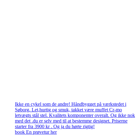
Ikke en cykel som de andre! Håndbygget på værkstedet i
Søborg. Let,hurtig og smuk, takket være muffet Cr-mo
letvægts stål stel. Kvalitets komponenter overalt. Og ikke nok
med det .du er selv med til at bestemme designet. Priserne
starter fra 3900 kr . Og ja du hørte rigtig!
book En prøvetur her