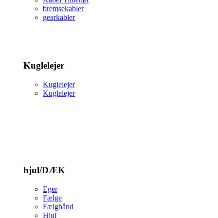
bremsekabler
gearkabler
Kuglelejer
Kuglelejer
Kuglelejer
hjul/DÆK
Eger
Fælge
Fælgbånd
Hjul