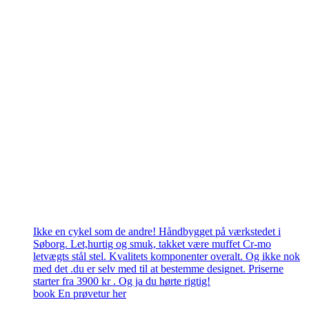
Ikke en cykel som de andre! Håndbygget på værkstedet i
Søborg. Let,hurtig og smuk, takket være muffet Cr-mo
letvægts stål stel. Kvalitets komponenter overalt. Og ikke nok
med det .du er selv med til at bestemme designet. Priserne
starter fra 3900 kr . Og ja du hørte rigtig!
book En prøvetur her