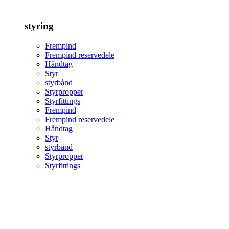
styring
Frempind
Frempind reservedele
Håndtag
Styr
styrbånd
Styrpropper
Styrfittings
Frempind
Frempind reservedele
Håndtag
Styr
styrbånd
Styrpropper
Styrfittings