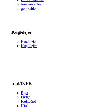
bremsekabler
gearkabler
Kuglelejer
Kuglelejer
Kuglelejer
hjul/DÆK
Eger
Fælge
Fælgbånd
Hjul