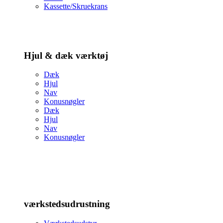
Kassette/Skruekrans
Hjul & dæk værktøj
Dæk
Hjul
Nav
Konusnøgler
Dæk
Hjul
Nav
Konusnøgler
værkstedsudrustning