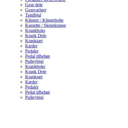
Gear dele
Gearvælger
Tandhjul
Klinger / Klingebolte
Kassette / Skruekranse
Krankboks
Krank Dele
Kranksæt
Kæder
Pedaler
Pedal tilbehør
Pulleyhjul
Krankboks
Krank Dele
Kranksæt
Kæder
Pedaler
Pedal tilbehør
Pulleyhjul