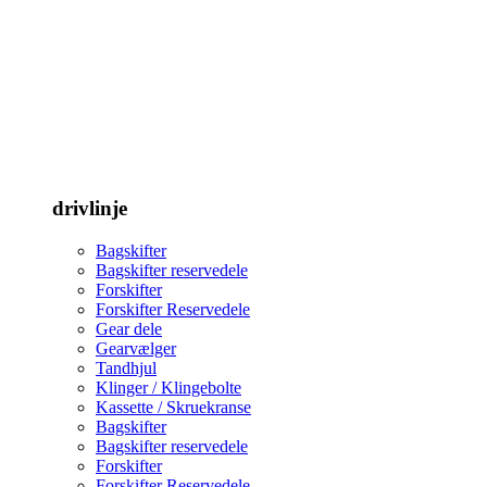
drivlinje
Bagskifter
Bagskifter reservedele
Forskifter
Forskifter Reservedele
Gear dele
Gearvælger
Tandhjul
Klinger / Klingebolte
Kassette / Skruekranse
Bagskifter
Bagskifter reservedele
Forskifter
Forskifter Reservedele