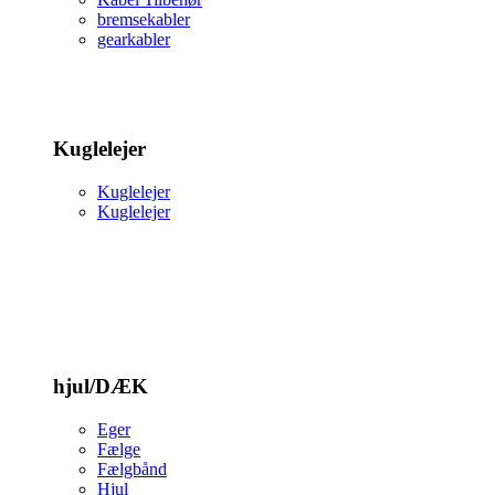
bremsekabler
gearkabler
Kuglelejer
Kuglelejer
Kuglelejer
hjul/DÆK
Eger
Fælge
Fælgbånd
Hjul