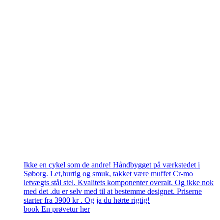
Ikke en cykel som de andre! Håndbygget på værkstedet i
Søborg. Let,hurtig og smuk, takket være muffet Cr-mo
letvægts stål stel. Kvalitets komponenter overalt. Og ikke nok
med det .du er selv med til at bestemme designet. Priserne
starter fra 3900 kr . Og ja du hørte rigtig!
book En prøvetur her