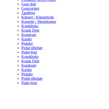
Gear dele
Gearvælger
Tandhjul
Klinger / Klingebolte
Kassette / Skruekranse
Krankboks
Krank Dele
Kranksæt
Kæder
Pedaler
Pedal tilbehør
Pulleyhjul
Krankboks
Krank Dele
Kranksæt
Kæder
Pedaler
Pedal tilbehør
Pulleyhjul