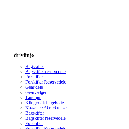
drivlinje
Bagskifter
Bagskifter reservedele
Forskifter
Forskifter Reservedele
Gear dele
Gearvælger
Tandhjul
Klinger / Klingebolte
Kassette / Skruekranse
Bagskifter
Bagskifter reservedele
Forskifter
Forskifter Reservedele