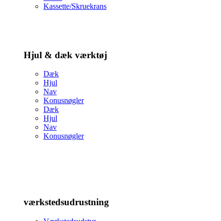
Kassette/Skruekrans
Hjul & dæk værktøj
Dæk
Hjul
Nav
Konusnøgler
Dæk
Hjul
Nav
Konusnøgler
værkstedsudrustning