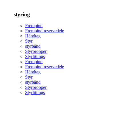
styring
Frempind
Frempind reservedele
Håndtag
Styr
styrbånd
Styrpropper
Styrfittings
Frempind
Frempind reservedele
Håndtag
Styr
styrbånd
Styrpropper
Styrfittings