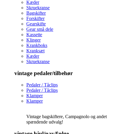
Kæder
Skruekranse
Bagskifter
Forskifter
Gearskifte
Gear små dele
Kassette
Klinger
Krankboks
Kranksæt
Kæder
Skruekranse
vintage pedaler/tilbehør
Pedaler / Tåclips
Pedaler / Tåclips
Klamper
Klamper
Vintage bagskiftere, Campagnolo og andet
spændende udvalg!
vintage hjul/nav/fælge