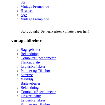
Styr
Vintage Frempinde
Headset
Styr
Vintage Frempinde
Stort udvalg- Se gearvælger vintage varer her!
vintage tilbehør
Bagagebærer
Beklædning
Computer/Speedometer
Flasker/Stativ
Lygter/Reflekser
Pumper og Tilbehør
Skærme
Værktøj
Bagagebærer
Beklædning
Computer/Speedometer
Flasker/Stativ
Lygter/Reflekser
Pumper og Tilbehør