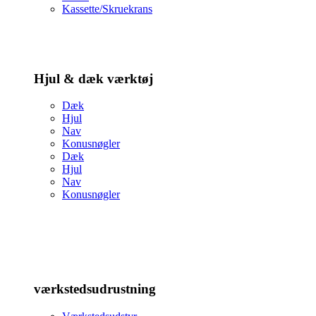
Kassette/Skruekrans
Hjul & dæk værktøj
Dæk
Hjul
Nav
Konusnøgler
Dæk
Hjul
Nav
Konusnøgler
værkstedsudrustning