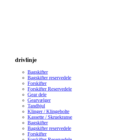
drivlinje
Bagskifter
Bagskifter reservedele
Forskifter
Forskifter Reservedele
Gear dele
Gearvælger
Tandhjul
Klinger / Klingebolte
Kassette / Skruekranse
Bagskifter
Bagskifter reservedele
Forskifter
Forskifter Reservedele