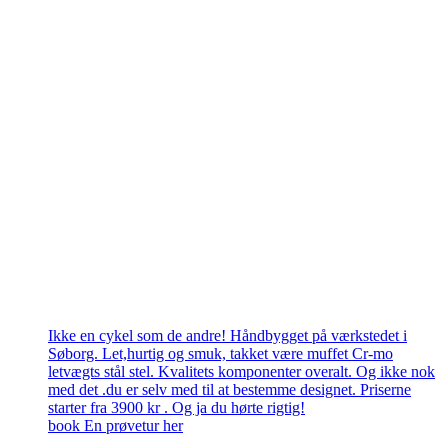
Ikke en cykel som de andre! Håndbygget på værkstedet i
Søborg. Let,hurtig og smuk, takket være muffet Cr-mo
letvægts stål stel. Kvalitets komponenter overalt. Og ikke nok
med det .du er selv med til at bestemme designet. Priserne
starter fra 3900 kr . Og ja du hørte rigtig!
book En prøvetur her