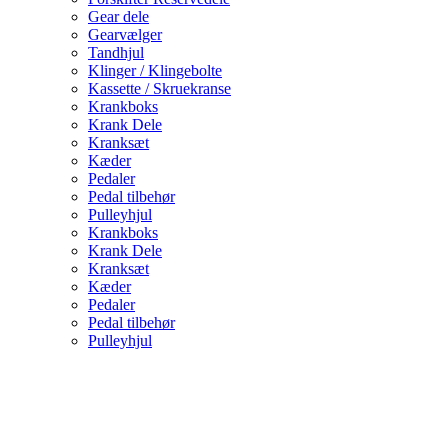
Gear dele
Gearvælger
Tandhjul
Klinger / Klingebolte
Kassette / Skruekranse
Krankboks
Krank Dele
Kranksæt
Kæder
Pedaler
Pedal tilbehør
Pulleyhjul
Krankboks
Krank Dele
Kranksæt
Kæder
Pedaler
Pedal tilbehør
Pulleyhjul