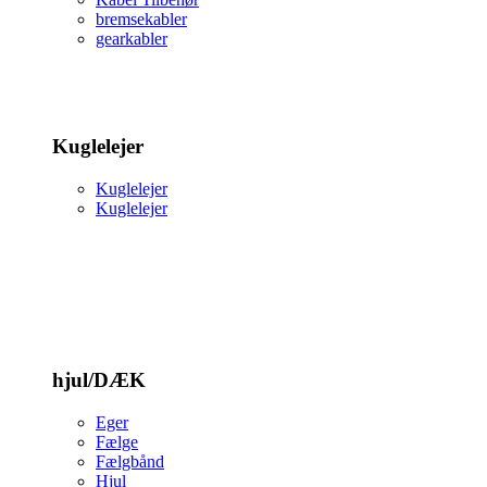
bremsekabler
gearkabler
Kuglelejer
Kuglelejer
Kuglelejer
hjul/DÆK
Eger
Fælge
Fælgbånd
Hjul