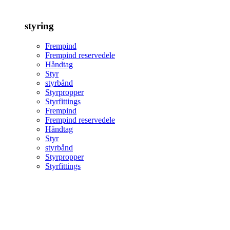
styring
Frempind
Frempind reservedele
Håndtag
Styr
styrbånd
Styrpropper
Styrfittings
Frempind
Frempind reservedele
Håndtag
Styr
styrbånd
Styrpropper
Styrfittings