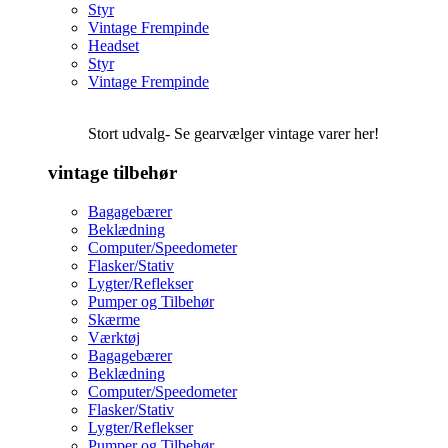
Styr
Vintage Frempinde
Headset
Styr
Vintage Frempinde
Stort udvalg- Se gearvælger vintage varer her!
vintage tilbehør
Bagagebærer
Beklædning
Computer/Speedometer
Flasker/Stativ
Lygter/Reflekser
Pumper og Tilbehør
Skærme
Værktøj
Bagagebærer
Beklædning
Computer/Speedometer
Flasker/Stativ
Lygter/Reflekser
Pumper og Tilbehør