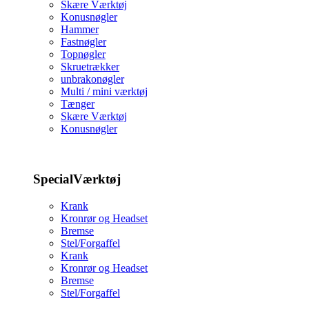
Skære Værktøj
Konusnøgler
Hammer
Fastnøgler
Topnøgler
Skruetrækker
unbrakonøgler
Multi / mini værktøj
Tænger
Skære Værktøj
Konusnøgler
SpecialVærktøj
Krank
Kronrør og Headset
Bremse
Stel/Forgaffel
Krank
Kronrør og Headset
Bremse
Stel/Forgaffel