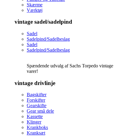
Skærme
Værktøj
vintage sadel/sadelpind
Sadel
Sadelpind/Sadelbeslag
Sadel
Sadelpind/Sadelbeslag
Spændende udvalg af Sachs Torpedo vintage
varer!
vintage drivlinje
Bagskifter
Forskifter
Gearskifte
Gear små dele
Kassette
Klinger
Krankboks
Kranksæt