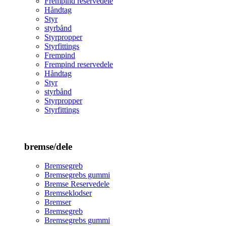
Frempind reservedele
Håndtag
Styr
styrbånd
Styrpropper
Styrfittings
Frempind
Frempind reservedele
Håndtag
Styr
styrbånd
Styrpropper
Styrfittings
bremse/dele
Bremsegreb
Bremsegrebs gummi
Bremse Reservedele
Bremseklodser
Bremser
Bremsegreb
Bremsegrebs gummi