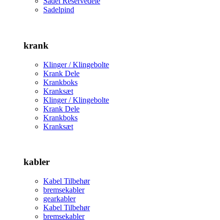
Sadel Reservedele
Sadelpind
krank
Klinger / Klingebolte
Krank Dele
Krankboks
Kranksæt
Klinger / Klingebolte
Krank Dele
Krankboks
Kranksæt
kabler
Kabel Tilbehør
bremsekabler
gearkabler
Kabel Tilbehør
bremsekabler