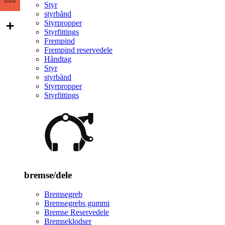
USD
Styr
styrbånd
Styrpropper
Styrfittings
Frempind
Frempind reservedele
Håndtag
Styr
styrbånd
Styrpropper
Styrfittings
bremse/dele
Bremsegreb
Bremsegrebs gummi
Bremse Reservedele
Bremseklodser