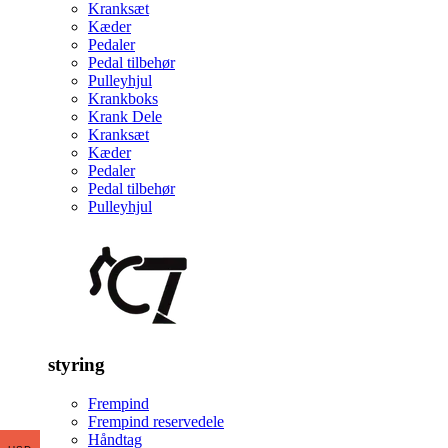
Kranksæt
Kæder
Pedaler
Pedal tilbehør
Pulleyhjul
Krankboks
Krank Dele
Kranksæt
Kæder
Pedaler
Pedal tilbehør
Pulleyhjul
styring
Frempind
Frempind reservedele
Håndtag