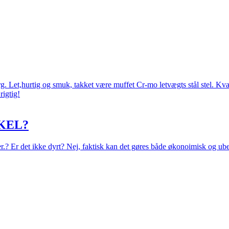
 Let,hurtig og smuk, takket være muffet Cr-mo letvægts stål stel. Kval
rigtig!
KEL?
eer.? Er det ikke dyrt? Nej, faktisk kan det gøres både økonoimisk og ub